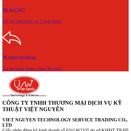
Hỗ trợ 24/7
Hỗ trợ 24h/ngày và 7 ngày/tuần
30 ngày trả hàng
Trả lại hàng trong vòng 30 ngày
CÔNG TY TNHH THƯƠNG MẠI DỊCH VỤ KỸ
THUẬT VIỆT NGUYỄN
VIET NGUYEN TECHNOLOGY SERVICE TRADING CO.,
LTD
Giấy phép đăng ký kinh doanh số 0311462335 do sở KHĐT TP Hồ