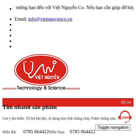
hào mừng bạn đến với Việt Nguyễn Co. Nếu bạn cần giúp đỡ hãy liên h
Email:
info@vietnguyenco.vn
Hỗ trợ
Tìm nhanh sản phẩm
khách
Gợi ý tìm kiếm: Tủ hút khí độc, tủ đựng hóa chất chống cháy, Pallet chống tràn...
hàng
Toggle navigation
0785 664422
0785 664422
Miền Bắc
Miền Nam