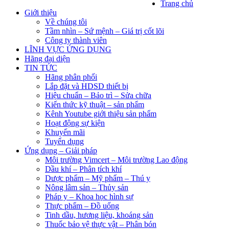
Trang chủ
Giới thiệu
Về chúng tôi
Tầm nhìn – Sứ mệnh – Giá trị cốt lõi
Công ty thành viên
LĨNH VỰC ỨNG DỤNG
Hãng đại diện
TIN TỨC
Hãng phân phối
Lắp đặt và HDSD thiết bị
Hiệu chuẩn – Bảo trì – Sửa chữa
Kiến thức kỹ thuật – sản phẩm
Kênh Youtube giới thiệu sản phẩm
Hoạt động sự kiện
Khuyến mãi
Tuyển dụng
Ứng dụng – Giải pháp
Môi trường Vimcert – Môi trường Lao động
Dầu khí – Phân tích khí
Dược phẩm – Mỹ phẩm – Thú y
Nông lâm sản – Thủy sản
Pháp y – Khoa học hình sự
Thực phẩm – Đồ uống
Tinh dầu, hương liệu, khoáng sản
Thuốc bảo vệ thực vật – Phân bón