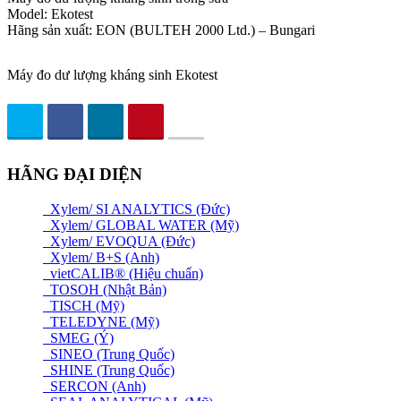
Model: Ekotest
Hãng sản xuất: EON (BULTEH 2000 Ltd.) – Bungari
Máy đo dư lượng kháng sinh Ekotest
HÃNG ĐẠI DIỆN
Xylem/ SI ANALYTICS (Đức)
Xylem/ GLOBAL WATER (Mỹ)
Xylem/ EVOQUA (Đức)
Xylem/ B+S (Anh)
vietCALIB® (Hiệu chuẩn)
TOSOH (Nhật Bản)
TISCH (Mỹ)
TELEDYNE (Mỹ)
SMEG (Ý)
SINEO (Trung Quốc)
SHINE (Trung Quốc)
SERCON (Anh)