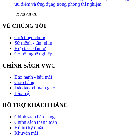
ưu điểm và ứng dụng trong phòng thí nghiệm
25/06/2026
VỀ CHÚNG TÔI
Giới thiệu chung
Sứ mệnh - tầm nhìn
Hợp tác - đầu tư
Cơ hội nghề nghiệp
CHÍNH SÁCH VWC
Bảo hành - hậu mãi
Giao hàng
Đào tạo, chuyển giao
Bảo mật
HỖ TRỢ KHÁCH HÀNG
Chính sách bán hàng
Chính sách thanh toán
Hỗ trợ kỹ thuật
Khuyến mãi