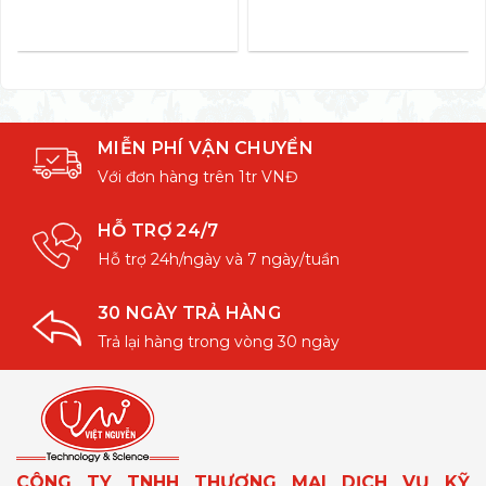
MIỄN PHÍ VẬN CHUYỂN
Với đơn hàng trên 1tr VNĐ
HỖ TRỢ 24/7
Hỗ trợ 24h/ngày và 7 ngày/tuần
30 NGÀY TRẢ HÀNG
Trả lại hàng trong vòng 30 ngày
CÔNG TY TNHH THƯƠNG MẠI DỊCH VỤ KỸ