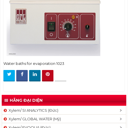
t
i
o
n
Water baths for evaporation 1023
HÃNG ĐẠI DIỆN
Xylem/ SI ANALYTICS (Đức)
Xylem/ GLOBAL WATER (Mỹ)
Xylem/ EVOQUA (Đức)