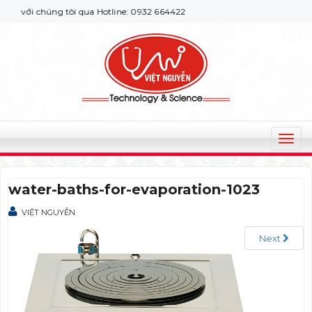
với chúng tôi qua Hotline: 0932 664422
T
o
g
water-baths-for-evaporation-1023
g
l
VIỆT NGUYỄN
e
n
Next
a
v
i
g
a