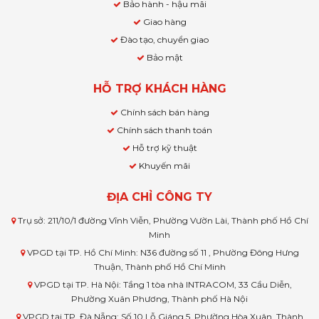
Bảo hành - hậu mãi
Giao hàng
Đào tạo, chuyển giao
Bảo mật
HỖ TRỢ KHÁCH HÀNG
Chính sách bán hàng
Chính sách thanh toán
Hỗ trợ kỹ thuật
Khuyến mãi
ĐỊA CHỈ CÔNG TY
Trụ sở: 211/10/1 đường Vĩnh Viễn, Phường Vườn Lài, Thành phố Hồ Chí
Minh
VPGD tại TP. Hồ Chí Minh: N36 đường số 11 , Phường Đông Hưng
Thuận, Thành phố Hồ Chí Minh
VPGD tại TP. Hà Nội: Tầng 1 tòa nhà INTRACOM, 33 Cầu Diễn,
Phường Xuân Phương, Thành phố Hà Nội
VPGD tại TP. Đà Nẵng: Số 10 Lỗ Giáng 5, Phường Hòa Xuân, Thành