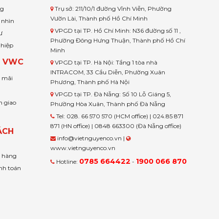
ng
Trụ sở: 211/10/1 đường Vĩnh Viễn, Phường
Vườn Lài, Thành phố Hồ Chí Minh
 nhìn
VPGD tại TP. Hồ Chí Minh: N36 đường số 11 ,
ư
Phường Đông Hưng Thuận, Thành phố Hồ Chí
ghiệp
Minh
H VWC
VPGD tại TP. Hà Nội: Tầng 1 tòa nhà
INTRACOM, 33 Cầu Diễn, Phường Xuân
u mãi
Phương, Thành phố Hà Nội
VPGD tại TP. Đà Nẵng: Số 10 Lỗ Giáng 5,
n giao
Phường Hòa Xuân, Thành phố Đà Nẵng
Tel: 028. 66 570 570 (HCM office) | 024.85 871
871 (HN office) | 0848 663300 (Đà Nẵng office)
ÁCH
info@vietnguyenco.vn |
www.vietnguyenco.vn
n hàng
0785 664422
1900 066 870
Hotline:
-
nh toán
t