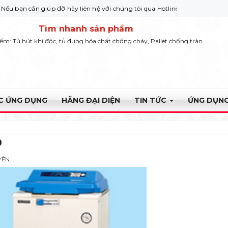
ần giúp đỡ hãy liên hệ với chúng tôi qua Hotline: 0932 664422
Tìm nhanh sản phẩm
iếm: Tủ hút khí độc, tủ đựng hóa chất chống cháy, Pallet chống tràn...
ỰC ỨNG DỤNG
HÃNG ĐẠI DIỆN
TIN TỨC
ỨNG DỤNG
0
YỄN