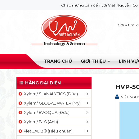
Chào mừng bạn đến với Việt Nguyễn Co. Nếu bạn c
Gợi ý tìm k
TRANG CHỦ
GIỚI THIỆU
LĨNH V
HÃNG ĐẠI DIỆN
HVP-5
Xylem/ SI ANALYTICS (Đức)
VIỆT NGU
Xylem/ GLOBAL WATER (Mỹ)
Xylem/ EVOQUA (Đức)
Xylem/ B+S (Anh)
vietCALIB® (Hiệu chuẩn)