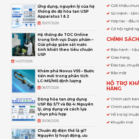
Giới thiệu chu
Ứng dụng, nguyên lý của hệ
thống đo độ hòa tan USP
Sứ mệnh - tầm
Apparatus 1 & 2
Ỹ
Hợp tác - đầu t
30/07/2026
Cơ hội nghề n
,
Hệ thống đo TOC Online
CHÍNH SÁC
trong lĩnh vực Dược phẩm –
P
Giải pháp giám sát nước
tinh khiết theo tiêu chuẩn
Bảo hành - hậ
USP
Giao hàng
14/07/2026
Đào tạo, chuyể
Khám phá Novus V55 – Bước
Bảo mật
tiến mới trong phân tích
LC-MS/MS định lượng
HỖ TRỢ KH
06/07/2026
HÀNG
Chính sách bá
Dòng hòa tan ứng dụng
USP Bộ 3/7 và Bộ 4: Nguyên
Chính sách tha
lý, ứng dụng và cách lựa
chọn phù hợp
Hỗ trợ kỹ thuậ
30/06/2026
Khuyến mãi
Chuẩn độ điện thế là gì?
Nguyên lý hoạt động, ưu