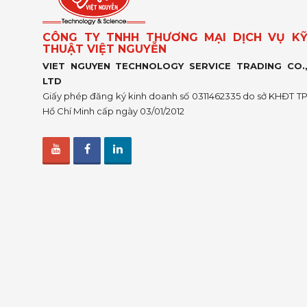
CÔNG TY TNHH THƯƠNG MẠI DỊCH VỤ K
THUẬT VIỆT NGUYỄN
VIET NGUYEN TECHNOLOGY SERVICE TRADING CO.
LTD
Giấy phép đăng ký kinh doanh số 0311462335 do sở KHĐT T
Hồ Chí Minh cấp ngày 03/01/2012