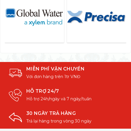
MIỄN PHÍ VẬN CHUYỂN
Với đơn hàng trên 1tr VNĐ
HỖ TRỢ 24/7
Hỗ trợ 24h/ngày và 7 ngày/tuần
30 NGÀY TRẢ HÀNG
Trả lại hàng trong vòng 30 ngày