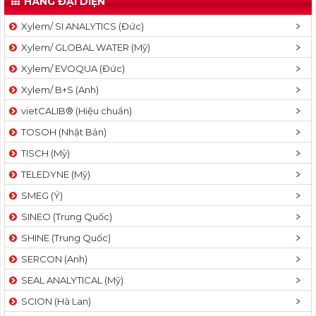
HÃNG ĐẠI DIỆN
t
Xylem/ SI ANALYTICS (Đức)
i
o
Xylem/ GLOBAL WATER (Mỹ)
n
Xylem/ EVOQUA (Đức)
Xylem/ B+S (Anh)
vietCALIB® (Hiệu chuẩn)
TOSOH (Nhật Bản)
TISCH (Mỹ)
TELEDYNE (Mỹ)
SMEG (Ý)
SINEO (Trung Quốc)
SHINE (Trung Quốc)
SERCON (Anh)
SEAL ANALYTICAL (Mỹ)
SCION (Hà Lan)