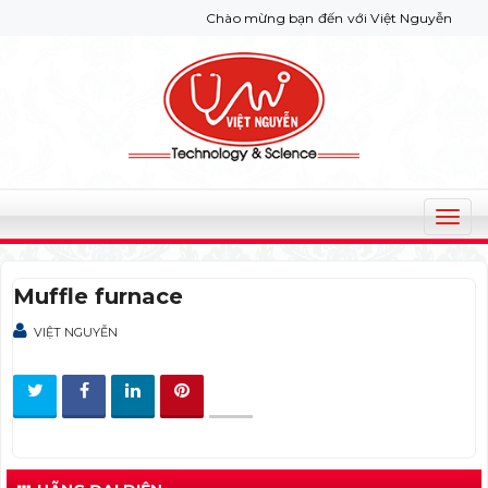
Chào mừng bạn đến với Việt Nguyễn Co. Nếu bạ
T
o
g
Muffle furnace
g
l
VIỆT NGUYỄN
e
n
a
v
i
g
a