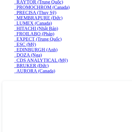
RAYTOR (Trung Quốc)
PROMOCHROM (Canada)
PRECISA (Thuỵ Sỹ)
MEMBRAPURE (Đức)
LUMEX (Canada)
HITACHI (Nhật Bản)
FROILABO (Pháp)
EXPECT (Trung Quốc)
ESC (Mỹ)
EDINBURGH (Anh)
DOZA (Nga)
CDS ANALYTICAL (Mỹ)
BRUKER (Đức)
AURORA (Canada)