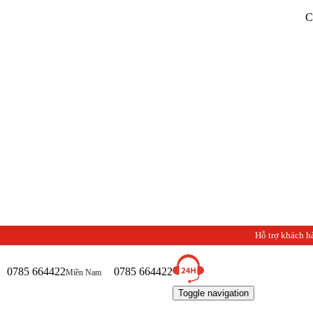
Chào mừng 
Hỗ trợ khách h
0785 664422
0785 664422
Miền Nam
Toggle navigation