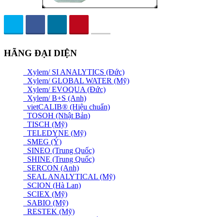
HÃNG ĐẠI DIỆN
Xylem/ SI ANALYTICS (Đức)
Xylem/ GLOBAL WATER (Mỹ)
Xylem/ EVOQUA (Đức)
Xylem/ B+S (Anh)
vietCALIB® (Hiệu chuẩn)
TOSOH (Nhật Bản)
TISCH (Mỹ)
TELEDYNE (Mỹ)
SMEG (Ý)
SINEO (Trung Quốc)
SHINE (Trung Quốc)
SERCON (Anh)
SEAL ANALYTICAL (Mỹ)
SCION (Hà Lan)
SCIEX (Mỹ)
SABIO (Mỹ)
RESTEK (Mỹ)