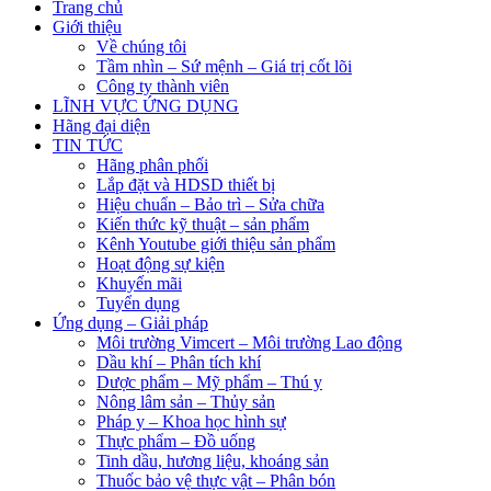
Trang chủ
Giới thiệu
Về chúng tôi
Tầm nhìn – Sứ mệnh – Giá trị cốt lõi
Công ty thành viên
LĨNH VỰC ỨNG DỤNG
Hãng đại diện
TIN TỨC
Hãng phân phối
Lắp đặt và HDSD thiết bị
Hiệu chuẩn – Bảo trì – Sửa chữa
Kiến thức kỹ thuật – sản phẩm
Kênh Youtube giới thiệu sản phẩm
Hoạt động sự kiện
Khuyến mãi
Tuyển dụng
Ứng dụng – Giải pháp
Môi trường Vimcert – Môi trường Lao động
Dầu khí – Phân tích khí
Dược phẩm – Mỹ phẩm – Thú y
Nông lâm sản – Thủy sản
Pháp y – Khoa học hình sự
Thực phẩm – Đồ uống
Tinh dầu, hương liệu, khoáng sản
Thuốc bảo vệ thực vật – Phân bón