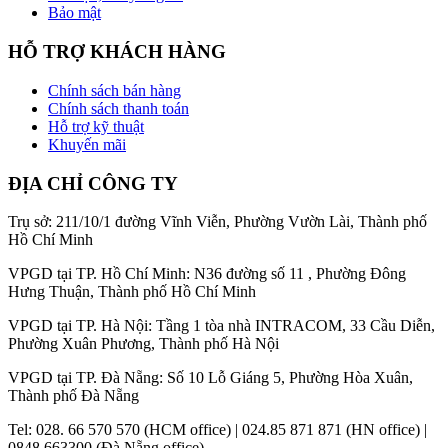
Bảo mật
HỖ TRỢ KHÁCH HÀNG
Chính sách bán hàng
Chính sách thanh toán
Hỗ trợ kỹ thuật
Khuyến mãi
ĐỊA CHỈ CÔNG TY
Trụ sở: 211/10/1 đường Vĩnh Viễn, Phường Vườn Lài, Thành phố
Hồ Chí Minh
VPGD tại TP. Hồ Chí Minh: N36 đường số 11 , Phường Đông
Hưng Thuận, Thành phố Hồ Chí Minh
VPGD tại TP. Hà Nội: Tầng 1 tòa nhà INTRACOM, 33 Cầu Diễn,
Phường Xuân Phương, Thành phố Hà Nội
VPGD tại TP. Đà Nẵng: Số 10 Lỗ Giáng 5, Phường Hòa Xuân,
Thành phố Đà Nẵng
Tel: 028. 66 570 570 (HCM office) | 024.85 871 871 (HN office) |
0848 663300 (Đà Nẵng office)