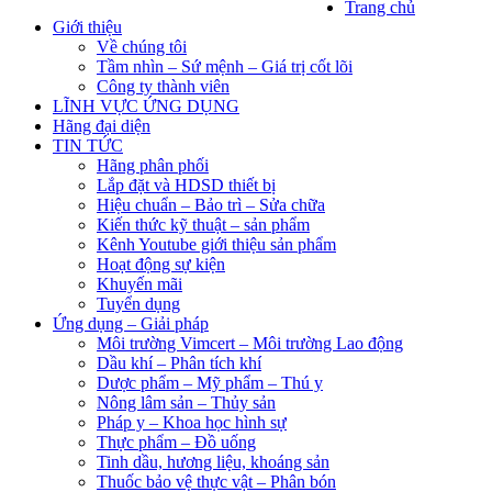
Trang chủ
Giới thiệu
Về chúng tôi
Tầm nhìn – Sứ mệnh – Giá trị cốt lõi
Công ty thành viên
LĨNH VỰC ỨNG DỤNG
Hãng đại diện
TIN TỨC
Hãng phân phối
Lắp đặt và HDSD thiết bị
Hiệu chuẩn – Bảo trì – Sửa chữa
Kiến thức kỹ thuật – sản phẩm
Kênh Youtube giới thiệu sản phẩm
Hoạt động sự kiện
Khuyến mãi
Tuyển dụng
Ứng dụng – Giải pháp
Môi trường Vimcert – Môi trường Lao động
Dầu khí – Phân tích khí
Dược phẩm – Mỹ phẩm – Thú y
Nông lâm sản – Thủy sản
Pháp y – Khoa học hình sự
Thực phẩm – Đồ uống
Tinh dầu, hương liệu, khoáng sản
Thuốc bảo vệ thực vật – Phân bón