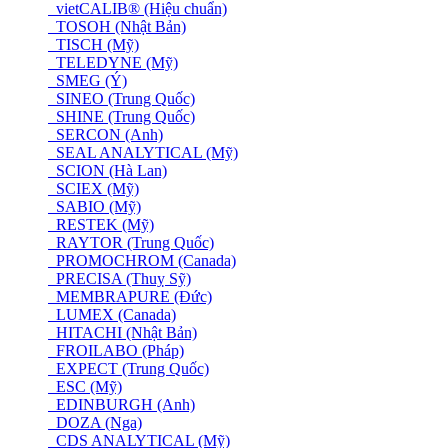
vietCALIB® (Hiệu chuẩn)
TOSOH (Nhật Bản)
TISCH (Mỹ)
TELEDYNE (Mỹ)
SMEG (Ý)
SINEO (Trung Quốc)
SHINE (Trung Quốc)
SERCON (Anh)
SEAL ANALYTICAL (Mỹ)
SCION (Hà Lan)
SCIEX (Mỹ)
SABIO (Mỹ)
RESTEK (Mỹ)
RAYTOR (Trung Quốc)
PROMOCHROM (Canada)
PRECISA (Thuỵ Sỹ)
MEMBRAPURE (Đức)
LUMEX (Canada)
HITACHI (Nhật Bản)
FROILABO (Pháp)
EXPECT (Trung Quốc)
ESC (Mỹ)
EDINBURGH (Anh)
DOZA (Nga)
CDS ANALYTICAL (Mỹ)