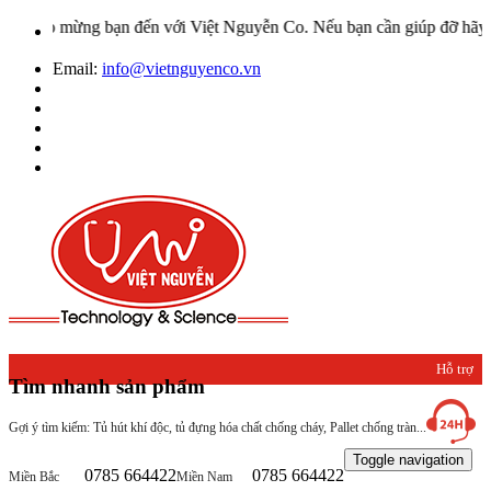
ào mừng bạn đến với Việt Nguyễn Co. Nếu bạn cần giúp đỡ hãy liên h
Email:
info@vietnguyenco.vn
Hỗ trợ
Tìm nhanh sản phẩm
khách
Gợi ý tìm kiếm: Tủ hút khí độc, tủ đựng hóa chất chống cháy, Pallet chống tràn...
hàng
Toggle navigation
0785 664422
0785 664422
Miền Bắc
Miền Nam