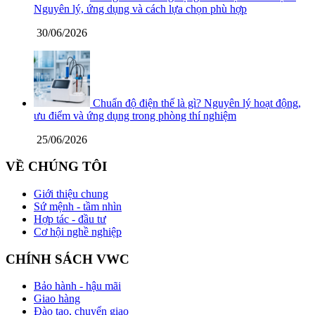
Nguyên lý, ứng dụng và cách lựa chọn phù hợp
30/06/2026
Chuẩn độ điện thế là gì? Nguyên lý hoạt động,
ưu điểm và ứng dụng trong phòng thí nghiệm
25/06/2026
VỀ CHÚNG TÔI
Giới thiệu chung
Sứ mệnh - tầm nhìn
Hợp tác - đầu tư
Cơ hội nghề nghiệp
CHÍNH SÁCH VWC
Bảo hành - hậu mãi
Giao hàng
Đào tạo, chuyển giao