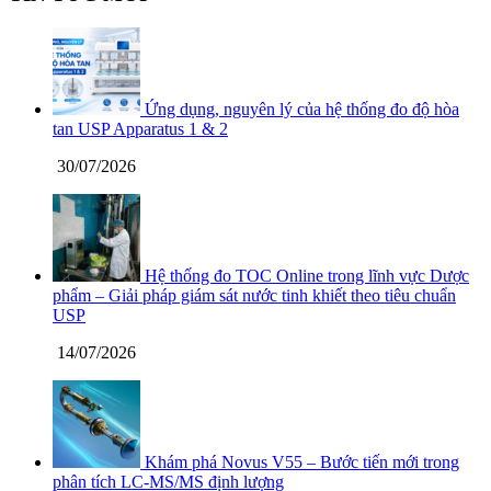
Ứng dụng, nguyên lý của hệ thống đo độ hòa
tan USP Apparatus 1 & 2
30/07/2026
Hệ thống đo TOC Online trong lĩnh vực Dược
phẩm – Giải pháp giám sát nước tinh khiết theo tiêu chuẩn
USP
14/07/2026
Khám phá Novus V55 – Bước tiến mới trong
phân tích LC-MS/MS định lượng