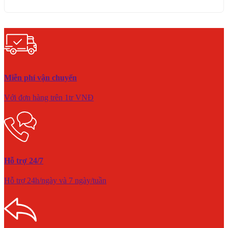
Miễn phí vận chuyển
Với đơn hàng trên 1tr VNĐ
Hỗ trợ 24/7
Hỗ trợ 24h/ngày và 7 ngày/tuần