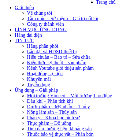
Trang chủ
Giới thiệu
Về chúng tôi
Tầm nhìn – Sứ mệnh – Giá trị cốt lõi
Công ty thành viên
LĨNH VỰC ỨNG DỤNG
Hãng đại diện
TIN TỨC
Hãng phân phối
Lắp đặt và HDSD thiết bị
Hiệu chuẩn – Bảo trì – Sửa chữa
Kiến thức kỹ thuật – sản phẩm
Kênh Youtube giới thiệu sản phẩm
Hoạt động sự kiện
Khuyến mãi
Tuyển dụng
Ứng dụng – Giải pháp
Môi trường Vimcert – Môi trường Lao động
Dầu khí – Phân tích khí
Dược phẩm – Mỹ phẩm – Thú y
Nông lâm sản – Thủy sản
Pháp y – Khoa học hình sự
Thực phẩm – Đồ uống
Tinh dầu, hương liệu, khoáng sản
Thuốc bảo vệ thực vật – Phân bón