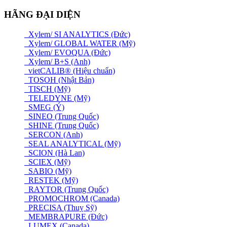
HÃNG ĐẠI DIỆN
Xylem/ SI ANALYTICS (Đức)
Xylem/ GLOBAL WATER (Mỹ)
Xylem/ EVOQUA (Đức)
Xylem/ B+S (Anh)
vietCALIB® (Hiệu chuẩn)
TOSOH (Nhật Bản)
TISCH (Mỹ)
TELEDYNE (Mỹ)
SMEG (Ý)
SINEO (Trung Quốc)
SHINE (Trung Quốc)
SERCON (Anh)
SEAL ANALYTICAL (Mỹ)
SCION (Hà Lan)
SCIEX (Mỹ)
SABIO (Mỹ)
RESTEK (Mỹ)
RAYTOR (Trung Quốc)
PROMOCHROM (Canada)
PRECISA (Thuỵ Sỹ)
MEMBRAPURE (Đức)
LUMEX (Canada)