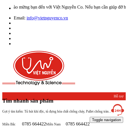
Chào mừng bạn đến với Việt Nguyễn Co. Nếu bạn cần giúp đỡ hãy liên
Email:
info@vietnguyenco.vn
Hỗ trợ
Tìm nhanh sản phẩm
khách
Gợi ý tìm kiếm: Tủ hút khí độc, tủ đựng hóa chất chống cháy, Pallet chống tràn...
hàng
Toggle navigation
0785 664422
0785 664422
Miền Bắc
Miền Nam