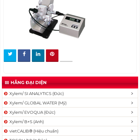
t
i
o
n
HÃNG ĐẠI DIỆN
Xylem/ SI ANALYTICS (Đức)
Xylem/ GLOBAL WATER (Mỹ)
Xylem/ EVOQUA (Đức)
Xylem/ B+S (Anh)
vietCALIB® (Hiệu chuẩn)