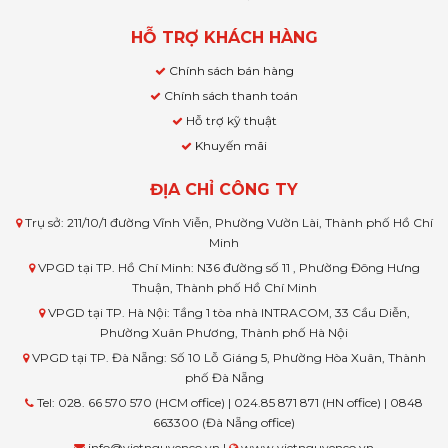
HỖ TRỢ KHÁCH HÀNG
Chính sách bán hàng
Chính sách thanh toán
Hỗ trợ kỹ thuật
Khuyến mãi
ĐỊA CHỈ CÔNG TY
Trụ sở: 211/10/1 đường Vĩnh Viễn, Phường Vườn Lài, Thành phố Hồ Chí
Minh
VPGD tại TP. Hồ Chí Minh: N36 đường số 11 , Phường Đông Hưng
Thuận, Thành phố Hồ Chí Minh
VPGD tại TP. Hà Nội: Tầng 1 tòa nhà INTRACOM, 33 Cầu Diễn,
Phường Xuân Phương, Thành phố Hà Nội
VPGD tại TP. Đà Nẵng: Số 10 Lỗ Giáng 5, Phường Hòa Xuân, Thành
phố Đà Nẵng
Tel: 028. 66 570 570 (HCM office) | 024.85 871 871 (HN office) | 0848
663300 (Đà Nẵng office)
info@vietnguyenco.vn |
www.vietnguyenco.vn