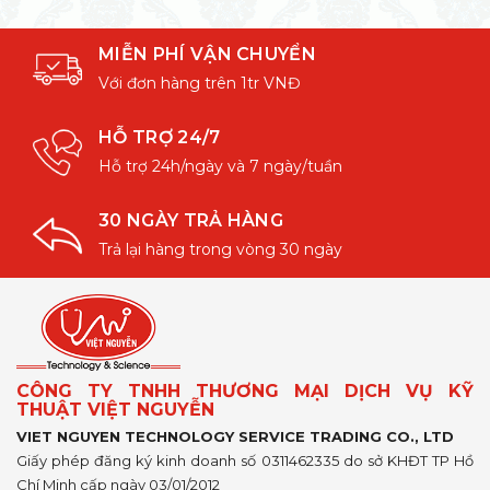
MIỄN PHÍ VẬN CHUYỂN
Với đơn hàng trên 1tr VNĐ
HỖ TRỢ 24/7
Hỗ trợ 24h/ngày và 7 ngày/tuần
30 NGÀY TRẢ HÀNG
Trả lại hàng trong vòng 30 ngày
CÔNG TY TNHH THƯƠNG MẠI DỊCH VỤ KỸ
THUẬT VIỆT NGUYỄN
VIET NGUYEN TECHNOLOGY SERVICE TRADING CO., LTD
Giấy phép đăng ký kinh doanh số 0311462335 do sở KHĐT TP Hồ
Chí Minh cấp ngày 03/01/2012