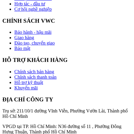
Hợp tác - đầu tư
Cơ hội nghề nghiệp
CHÍNH SÁCH VWC
Bảo hành - hậu mãi
Giao hàng
Đào tạo, chuyển giao
Bảo mật
HỖ TRỢ KHÁCH HÀNG
Chính sách bán hàng
Chính sách thanh toán
Hỗ trợ kỹ thuật
Khuyến mãi
ĐỊA CHỈ CÔNG TY
Trụ sở: 211/10/1 đường Vĩnh Viễn, Phường Vườn Lài, Thành phố
Hồ Chí Minh
VPGD tại TP. Hồ Chí Minh: N36 đường số 11 , Phường Đông
Hưng Thuận, Thành phố Hồ Chí Minh