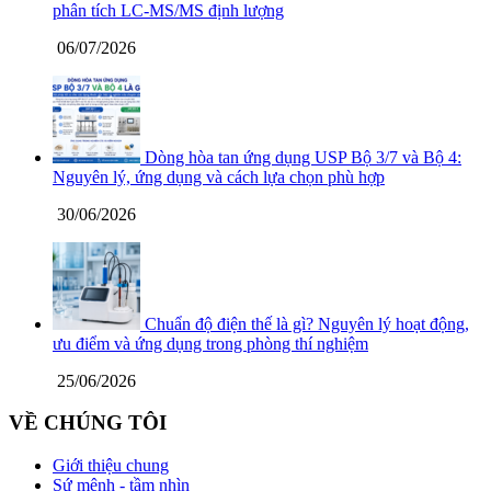
phân tích LC-MS/MS định lượng
06/07/2026
Dòng hòa tan ứng dụng USP Bộ 3/7 và Bộ 4:
Nguyên lý, ứng dụng và cách lựa chọn phù hợp
30/06/2026
Chuẩn độ điện thế là gì? Nguyên lý hoạt động,
ưu điểm và ứng dụng trong phòng thí nghiệm
25/06/2026
VỀ CHÚNG TÔI
Giới thiệu chung
Sứ mệnh - tầm nhìn