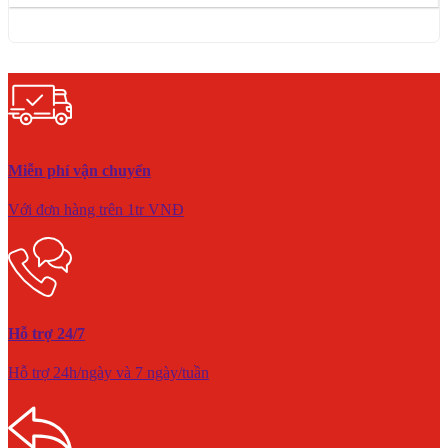
Miễn phí vận chuyển
Với đơn hàng trên 1tr VNĐ
Hỗ trợ 24/7
Hỗ trợ 24h/ngày và 7 ngày/tuần