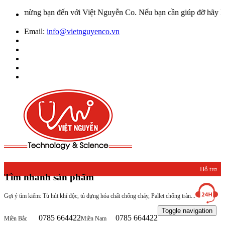
o mừng bạn đến với Việt Nguyễn Co. Nếu bạn cần giúp đỡ hãy liên hệ 
Email:
info@vietnguyenco.vn
Hỗ trợ
Tìm nhanh sản phẩm
khách
Gợi ý tìm kiếm: Tủ hút khí độc, tủ đựng hóa chất chống cháy, Pallet chống tràn...
hàng
Toggle navigation
0785 664422
0785 664422
Miền Bắc
Miền Nam