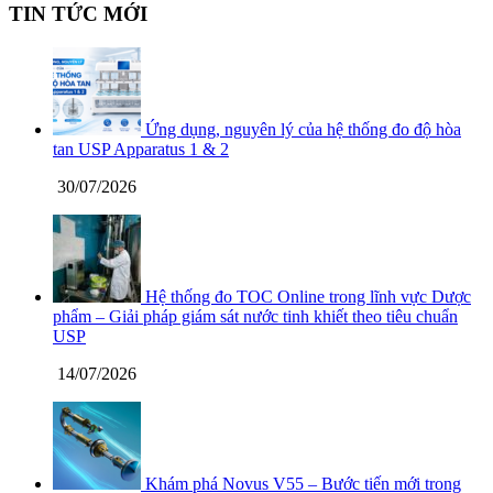
TIN TỨC MỚI
Ứng dụng, nguyên lý của hệ thống đo độ hòa
tan USP Apparatus 1 & 2
30/07/2026
Hệ thống đo TOC Online trong lĩnh vực Dược
phẩm – Giải pháp giám sát nước tinh khiết theo tiêu chuẩn
USP
14/07/2026
Khám phá Novus V55 – Bước tiến mới trong