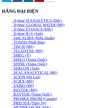
HÃNG ĐẠI DIỆN
Xylem/ SI ANALYTICS (Đức)
Xylem/ GLOBAL WATER (Mỹ)
Xylem/ EVOQUA (Đức)
Xylem/ B+S (Anh)
vietCALIB® (Hiệu chuẩn)
TOSOH (Nhật Bản)
TISCH (Mỹ)
TELEDYNE (Mỹ)
SMEG (Ý)
SINEO (Trung Quốc)
SHINE (Trung Quốc)
SERCON (Anh)
SEAL ANALYTICAL (Mỹ)
SCION (Hà Lan)
SCIEX (Mỹ)
SABIO (Mỹ)
RESTEK (Mỹ)
RAYTOR (Trung Quốc)
PROMOCHROM (Canada)
PRECISA (Thuỵ Sỹ)
MEMBRAPURE (Đức)