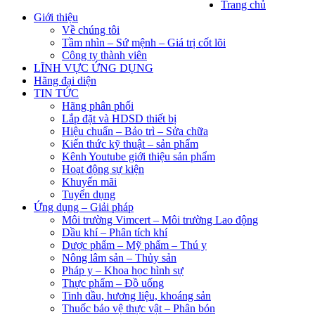
Trang chủ
Giới thiệu
Về chúng tôi
Tầm nhìn – Sứ mệnh – Giá trị cốt lõi
Công ty thành viên
LĨNH VỰC ỨNG DỤNG
Hãng đại diện
TIN TỨC
Hãng phân phối
Lắp đặt và HDSD thiết bị
Hiệu chuẩn – Bảo trì – Sửa chữa
Kiến thức kỹ thuật – sản phẩm
Kênh Youtube giới thiệu sản phẩm
Hoạt động sự kiện
Khuyến mãi
Tuyển dụng
Ứng dụng – Giải pháp
Môi trường Vimcert – Môi trường Lao động
Dầu khí – Phân tích khí
Dược phẩm – Mỹ phẩm – Thú y
Nông lâm sản – Thủy sản
Pháp y – Khoa học hình sự
Thực phẩm – Đồ uống
Tinh dầu, hương liệu, khoáng sản
Thuốc bảo vệ thực vật – Phân bón