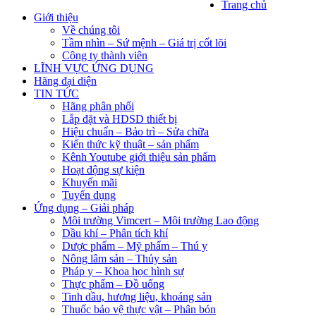
Trang chủ
Giới thiệu
Về chúng tôi
Tầm nhìn – Sứ mệnh – Giá trị cốt lõi
Công ty thành viên
LĨNH VỰC ỨNG DỤNG
Hãng đại diện
TIN TỨC
Hãng phân phối
Lắp đặt và HDSD thiết bị
Hiệu chuẩn – Bảo trì – Sửa chữa
Kiến thức kỹ thuật – sản phẩm
Kênh Youtube giới thiệu sản phẩm
Hoạt động sự kiện
Khuyến mãi
Tuyển dụng
Ứng dụng – Giải pháp
Môi trường Vimcert – Môi trường Lao động
Dầu khí – Phân tích khí
Dược phẩm – Mỹ phẩm – Thú y
Nông lâm sản – Thủy sản
Pháp y – Khoa học hình sự
Thực phẩm – Đồ uống
Tinh dầu, hương liệu, khoáng sản
Thuốc bảo vệ thực vật – Phân bón