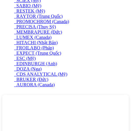
SCIEX (Mỹ)
SABIO (Mỹ)
RESTEK (Mỹ)
RAYTOR (Trung Quốc)
PROMOCHROM (Canada)
PRECISA (Thuỵ Sỹ)
MEMBRAPURE (Đức)
LUMEX (Canada)
HITACHI (Nhật Bản)
FROILABO (Pháp)
EXPECT (Trung Quốc)
ESC (Mỹ)
EDINBURGH (Anh)
DOZA (Nga)
CDS ANALYTICAL (Mỹ)
BRUKER (Đức)
AURORA (Canada)