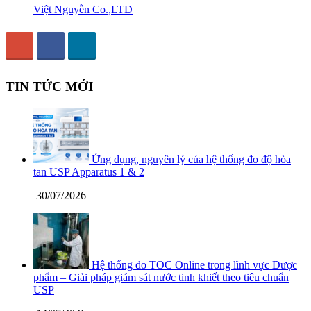
Việt Nguyễn Co.,LTD
TIN TỨC MỚI
Ứng dụng, nguyên lý của hệ thống đo độ hòa
tan USP Apparatus 1 & 2
30/07/2026
Hệ thống đo TOC Online trong lĩnh vực Dược
phẩm – Giải pháp giám sát nước tinh khiết theo tiêu chuẩn
USP