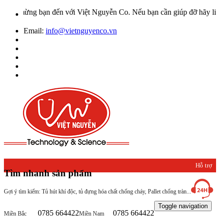
mừng bạn đến với Việt Nguyễn Co. Nếu bạn cần giúp đỡ hãy liên hệ v
Email:
info@vietnguyenco.vn
Hỗ trợ
Tìm nhanh sản phẩm
khách
Gợi ý tìm kiếm: Tủ hút khí độc, tủ đựng hóa chất chống cháy, Pallet chống tràn...
hàng
Toggle navigation
0785 664422
0785 664422
Miền Bắc
Miền Nam