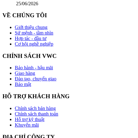
25/06/2026
VỀ CHÚNG TÔI
Giới thiệu chung
Sứ mệnh - tầm nhìn
Hợp tác - đầu tư
Cơ hội nghề nghiệp
CHÍNH SÁCH VWC
Bảo hành - hậu mãi
Giao hàng
Đào tạo, chuyển giao
Bảo mật
HỖ TRỢ KHÁCH HÀNG
Chính sách bán hàng
Chính sách thanh toán
Hỗ trợ kỹ thuật
Khuyến mãi
ĐỊA CHỈ CÔNG TY