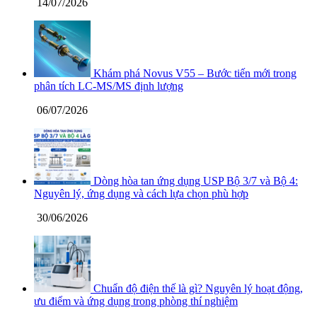
14/07/2026
Khám phá Novus V55 – Bước tiến mới trong
phân tích LC-MS/MS định lượng
06/07/2026
Dòng hòa tan ứng dụng USP Bộ 3/7 và Bộ 4:
Nguyên lý, ứng dụng và cách lựa chọn phù hợp
30/06/2026
Chuẩn độ điện thế là gì? Nguyên lý hoạt động,
ưu điểm và ứng dụng trong phòng thí nghiệm