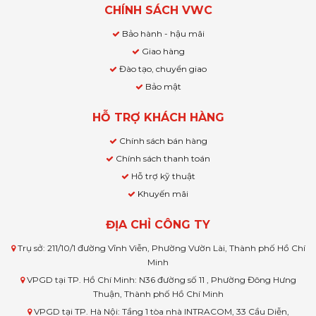
CHÍNH SÁCH VWC
Bảo hành - hậu mãi
Giao hàng
Đào tạo, chuyển giao
Bảo mật
HỖ TRỢ KHÁCH HÀNG
Chính sách bán hàng
Chính sách thanh toán
Hỗ trợ kỹ thuật
Khuyến mãi
ĐỊA CHỈ CÔNG TY
Trụ sở: 211/10/1 đường Vĩnh Viễn, Phường Vườn Lài, Thành phố Hồ Chí
Minh
VPGD tại TP. Hồ Chí Minh: N36 đường số 11 , Phường Đông Hưng
Thuận, Thành phố Hồ Chí Minh
VPGD tại TP. Hà Nội: Tầng 1 tòa nhà INTRACOM, 33 Cầu Diễn,