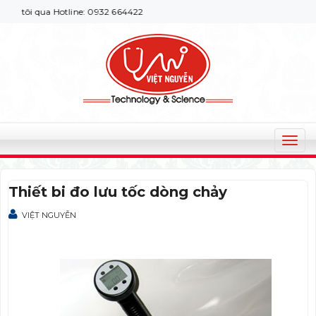
tôi qua Hotline: 0932 664422
T
o
g
Thiết bi đo lưu tốc dòng chảy
g
l
VIỆT NGUYỄN
e
n
a
v
i
g
a