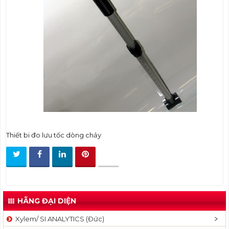
t
i
o
n
Thiết bi đo lưu tốc dòng chảy
HÃNG ĐẠI DIỆN
Xylem/ SI ANALYTICS (Đức)