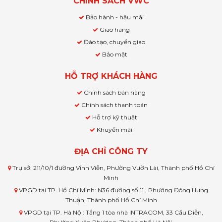
CHÍNH SÁCH VWC
Bảo hành - hậu mãi
Giao hàng
Đào tạo, chuyển giao
Bảo mật
HỖ TRỢ KHÁCH HÀNG
Chính sách bán hàng
Chính sách thanh toán
Hỗ trợ kỹ thuật
Khuyến mãi
ĐỊA CHỈ CÔNG TY
Trụ sở: 211/10/1 đường Vĩnh Viễn, Phường Vườn Lài, Thành phố Hồ Chí
Minh
VPGD tại TP. Hồ Chí Minh: N36 đường số 11 , Phường Đông Hưng
Thuận, Thành phố Hồ Chí Minh
VPGD tại TP. Hà Nội: Tầng 1 tòa nhà INTRACOM, 33 Cầu Diễn,