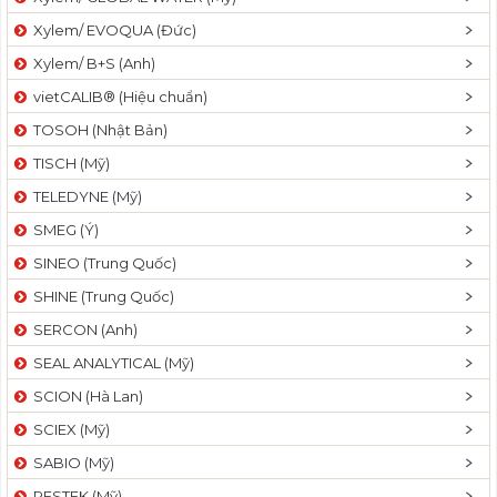
Xylem/ EVOQUA (Đức)
Xylem/ B+S (Anh)
vietCALIB® (Hiệu chuẩn)
TOSOH (Nhật Bản)
TISCH (Mỹ)
TELEDYNE (Mỹ)
SMEG (Ý)
SINEO (Trung Quốc)
SHINE (Trung Quốc)
SERCON (Anh)
SEAL ANALYTICAL (Mỹ)
SCION (Hà Lan)
SCIEX (Mỹ)
SABIO (Mỹ)
RESTEK (Mỹ)