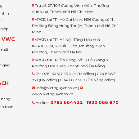
ng
Trụ sở: 211/10/1 đường Vĩnh Viễn, Phường
Vườn Lài, Thành phố Hồ Chí Minh
 nhìn
VPGD tại TP. Hồ Chí Minh: N36 đường số 11 ,
ư
Phường Đông Hưng Thuận, Thành phố Hồ Chí
ghiệp
Minh
H VWC
VPGD tại TP. Hà Nội: Tầng 1 tòa nhà
INTRACOM, 33 Cầu Diễn, Phường Xuân
u mãi
Phương, Thành phố Hà Nội
VPGD tại TP. Đà Nẵng: Số 10 Lỗ Giáng 5,
n giao
Phường Hòa Xuân, Thành phố Đà Nẵng
Tel: 028. 66 570 570 (HCM office) | 024.85 871
871 (HN office) | 0848 663300 (Đà Nẵng office)
ÁCH
info@vietnguyenco.vn |
www.vietnguyenco.vn
n hàng
0785 664422
1900 066 870
Hotline:
-
nh toán
t