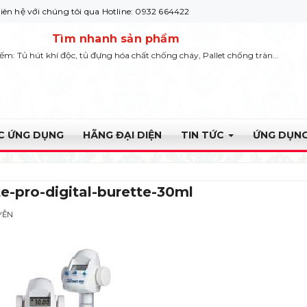
i chúng tôi qua Hotline: 0932 664422
Tìm nhanh sản phẩm
iếm: Tủ hút khí độc, tủ đựng hóa chất chống cháy, Pallet chống tràn...
ỰC ỨNG DỤNG
HÃNG ĐẠI DIỆN
TIN TỨC
ỨNG DỤNG
te-pro-digital-burette-30ml
YỄN