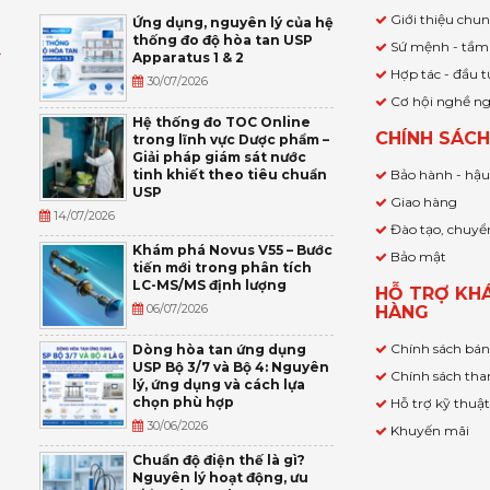
Giới thiệu chu
Ứng dụng, nguyên lý của hệ
thống đo độ hòa tan USP
Sứ mệnh - tầm
Apparatus 1 & 2
Ỹ
Hợp tác - đầu t
30/07/2026
Cơ hội nghề n
,
Hệ thống đo TOC Online
CHÍNH SÁC
trong lĩnh vực Dược phẩm –
P
Giải pháp giám sát nước
tinh khiết theo tiêu chuẩn
Bảo hành - hậ
USP
Giao hàng
14/07/2026
Đào tạo, chuyể
Khám phá Novus V55 – Bước
Bảo mật
tiến mới trong phân tích
LC-MS/MS định lượng
HỖ TRỢ KH
06/07/2026
HÀNG
Chính sách bá
Dòng hòa tan ứng dụng
USP Bộ 3/7 và Bộ 4: Nguyên
Chính sách tha
lý, ứng dụng và cách lựa
chọn phù hợp
Hỗ trợ kỹ thuậ
30/06/2026
Khuyến mãi
Chuẩn độ điện thế là gì?
Nguyên lý hoạt động, ưu