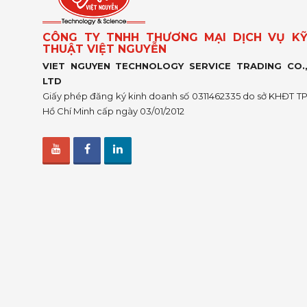
CÔNG TY TNHH THƯƠNG MẠI DỊCH VỤ K
THUẬT VIỆT NGUYỄN
VIET NGUYEN TECHNOLOGY SERVICE TRADING CO.
LTD
Giấy phép đăng ký kinh doanh số 0311462335 do sở KHĐT T
Hồ Chí Minh cấp ngày 03/01/2012