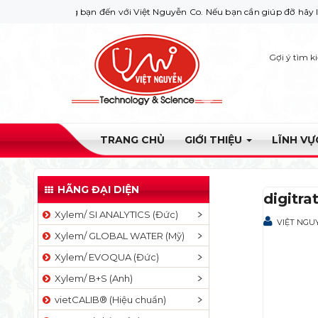
ào mừng bạn đến với Việt Nguyễn Co. Nếu bạn cần giúp đỡ hãy liên hệ vớ
Gợi ý tìm k
TRANG CHỦ
GIỚI THIỆU
LĨNH V
HÃNG ĐẠI DIỆN
digitra
Xylem/ SI ANALYTICS (Đức)
VIỆT NGU
Xylem/ GLOBAL WATER (Mỹ)
Xylem/ EVOQUA (Đức)
Xylem/ B+S (Anh)
vietCALIB® (Hiệu chuẩn)