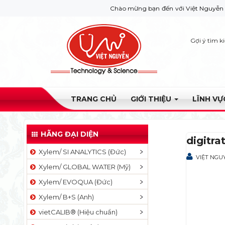
Chào mừng bạn đến với Việt Nguyễn Co. Nếu bạ
Gợi ý tìm k
TRANG CHỦ
GIỚI THIỆU
LĨNH V
HÃNG ĐẠI DIỆN
digitra
Xylem/ SI ANALYTICS (Đức)
VIỆT NGU
Xylem/ GLOBAL WATER (Mỹ)
Xylem/ EVOQUA (Đức)
Xylem/ B+S (Anh)
vietCALIB® (Hiệu chuẩn)