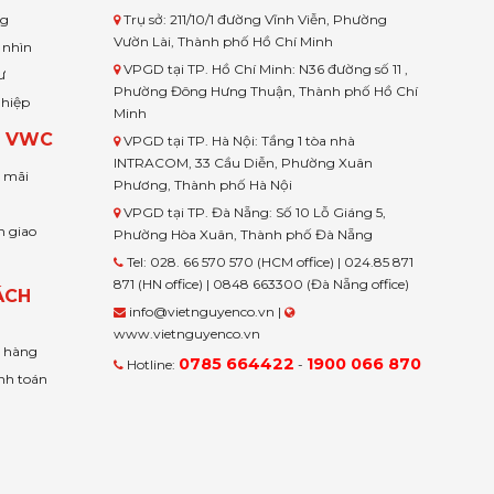
ng
Trụ sở: 211/10/1 đường Vĩnh Viễn, Phường
Vườn Lài, Thành phố Hồ Chí Minh
 nhìn
VPGD tại TP. Hồ Chí Minh: N36 đường số 11 ,
ư
Phường Đông Hưng Thuận, Thành phố Hồ Chí
ghiệp
Minh
H VWC
VPGD tại TP. Hà Nội: Tầng 1 tòa nhà
INTRACOM, 33 Cầu Diễn, Phường Xuân
u mãi
Phương, Thành phố Hà Nội
VPGD tại TP. Đà Nẵng: Số 10 Lỗ Giáng 5,
n giao
Phường Hòa Xuân, Thành phố Đà Nẵng
Tel: 028. 66 570 570 (HCM office) | 024.85 871
871 (HN office) | 0848 663300 (Đà Nẵng office)
ÁCH
info@vietnguyenco.vn |
www.vietnguyenco.vn
n hàng
0785 664422
1900 066 870
Hotline:
-
nh toán
t