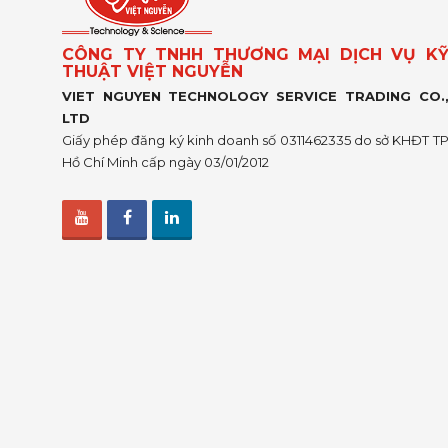
CÔNG TY TNHH THƯƠNG MẠI DỊCH VỤ K
THUẬT VIỆT NGUYỄN
VIET NGUYEN TECHNOLOGY SERVICE TRADING CO.
LTD
Giấy phép đăng ký kinh doanh số 0311462335 do sở KHĐT T
Hồ Chí Minh cấp ngày 03/01/2012