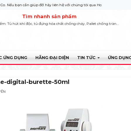
n cần giúp đỡ hãy liên hệ với chúng tôi qua Hotline: 0932 664422
Tìm nhanh sản phẩm
iếm: Tủ hút khí độc, tủ đựng hóa chất chống cháy, Pallet chống tràn...
ỰC ỨNG DỤNG
HÃNG ĐẠI DIỆN
TIN TỨC
ỨNG DỤNG
te-digital-burette-50ml
YỄN