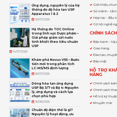
Giới thiệu chu
Ứng dụng, nguyên lý của hệ
thống đo độ hòa tan USP
Sứ mệnh - tầm
Apparatus 1 & 2
Ỹ
Hợp tác - đầu t
30/07/2026
Cơ hội nghề n
,
Hệ thống đo TOC Online
CHÍNH SÁC
trong lĩnh vực Dược phẩm –
P
Giải pháp giám sát nước
tinh khiết theo tiêu chuẩn
Bảo hành - hậ
USP
Giao hàng
14/07/2026
Đào tạo, chuyể
Khám phá Novus V55 – Bước
Bảo mật
tiến mới trong phân tích
LC-MS/MS định lượng
HỖ TRỢ KH
06/07/2026
HÀNG
Chính sách bá
Dòng hòa tan ứng dụng
USP Bộ 3/7 và Bộ 4: Nguyên
Chính sách tha
lý, ứng dụng và cách lựa
chọn phù hợp
Hỗ trợ kỹ thuậ
30/06/2026
Khuyến mãi
Chuẩn độ điện thế là gì?
Nguyên lý hoạt động, ưu