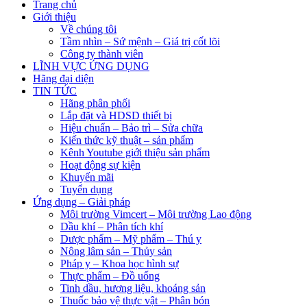
Trang chủ
Giới thiệu
Về chúng tôi
Tầm nhìn – Sứ mệnh – Giá trị cốt lõi
Công ty thành viên
LĨNH VỰC ỨNG DỤNG
Hãng đại diện
TIN TỨC
Hãng phân phối
Lắp đặt và HDSD thiết bị
Hiệu chuẩn – Bảo trì – Sửa chữa
Kiến thức kỹ thuật – sản phẩm
Kênh Youtube giới thiệu sản phẩm
Hoạt động sự kiện
Khuyến mãi
Tuyển dụng
Ứng dụng – Giải pháp
Môi trường Vimcert – Môi trường Lao động
Dầu khí – Phân tích khí
Dược phẩm – Mỹ phẩm – Thú y
Nông lâm sản – Thủy sản
Pháp y – Khoa học hình sự
Thực phẩm – Đồ uống
Tinh dầu, hương liệu, khoáng sản
Thuốc bảo vệ thực vật – Phân bón