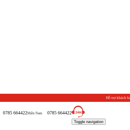
C
Hỗ trợ khách h
0785 664422
0785 664422
Miền Nam
Toggle navigation