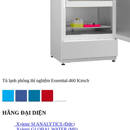
Tủ lạnh phòng thí nghiệm Essential-460 Kirsch
HÃNG ĐẠI DIỆN
Xylem/ SI ANALYTICS (Đức)
Xylem/ GLOBAL WATER (Mỹ)