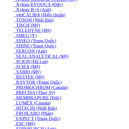
Xylem/ EVOQUA (Đức)
Xylem/ B+S (Anh)
vietCALIB® (Hiệu chuẩn)
TOSOH (Nhật Bản)
TISCH (Mỹ)
TELEDYNE (Mỹ)
SMEG (Ý)
SINEO (Trung Quốc)
SHINE (Trung Quốc)
SERCON (Anh)
SEAL ANALYTICAL (Mỹ)
SCION (Hà Lan)
SCIEX (Mỹ)
SABIO (Mỹ)
RESTEK (Mỹ)
RAYTOR (Trung Quốc)
PROMOCHROM (Canada)
PRECISA (Thuỵ Sỹ)
MEMBRAPURE (Đức)
LUMEX (Canada)
HITACHI (Nhật Bản)
FROILABO (Pháp)
EXPECT (Trung Quốc)
ESC (Mỹ)
EDINBURGH (Anh)