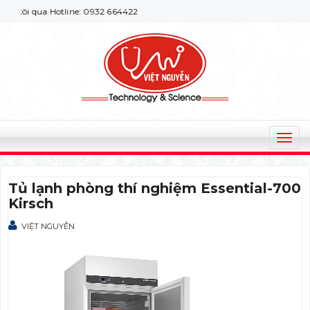
tôi qua Hotline: 0932 664422
T
o
g
Tủ lạnh phòng thí nghiệm Essential-700
g
Kirsch
l
e
VIỆT NGUYỄN
n
a
v
i
g
a