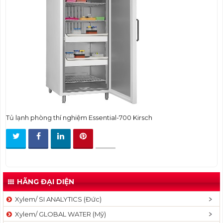
t
i
o
n
Tủ lạnh phòng thí nghiệm Essential-700 Kirsch
HÃNG ĐẠI DIỆN
Xylem/ SI ANALYTICS (Đức)
Xylem/ GLOBAL WATER (Mỹ)