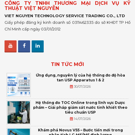
CÔNG TY TNHH THƯƠNG MẠI DỊCH VỤ KỸ
THUẬT VIỆT NGUYỄN
VIET NGUYEN TECHNOLOGY SERVICE TRADING CO., LTD
Giấy phép đăng ký kinh doanh số 0311462335 do sở KHĐT TP Hồ
Chí Minh cấp ngày 03/01/2012
TIN TỨC MỚI
Ứng dụng, nguyên lý của hệ thống đo độ hòa
tan USP Apparatus 1 & 2
30/07/2026
Hệ thống đo TOC Online trong lĩnh vực Dược
phẩm – Giải pháp giám sát nước tinh khiết theo
tiêu chuẩn USP
14/07/2026
Khám phá Novus V55 – Bước tiến mới trong
phân tích LC-MS/MS định lượng