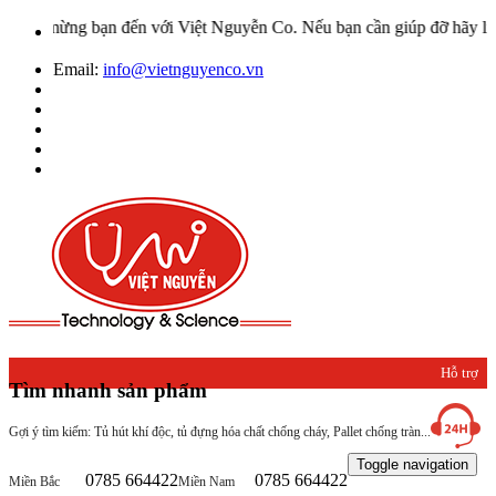
 mừng bạn đến với Việt Nguyễn Co. Nếu bạn cần giúp đỡ hãy liên hệ v
Email:
info@vietnguyenco.vn
Hỗ trợ
Tìm nhanh sản phẩm
khách
Gợi ý tìm kiếm: Tủ hút khí độc, tủ đựng hóa chất chống cháy, Pallet chống tràn...
hàng
Toggle navigation
0785 664422
0785 664422
Miền Bắc
Miền Nam