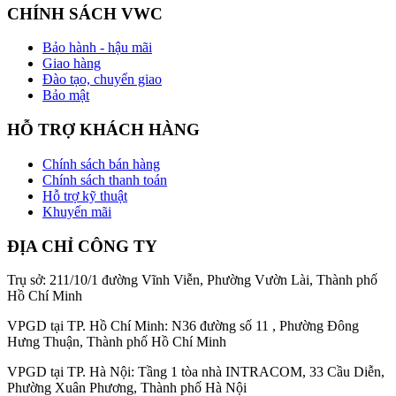
CHÍNH SÁCH VWC
Bảo hành - hậu mãi
Giao hàng
Đào tạo, chuyển giao
Bảo mật
HỖ TRỢ KHÁCH HÀNG
Chính sách bán hàng
Chính sách thanh toán
Hỗ trợ kỹ thuật
Khuyến mãi
ĐỊA CHỈ CÔNG TY
Trụ sở: 211/10/1 đường Vĩnh Viễn, Phường Vườn Lài, Thành phố
Hồ Chí Minh
VPGD tại TP. Hồ Chí Minh: N36 đường số 11 , Phường Đông
Hưng Thuận, Thành phố Hồ Chí Minh
VPGD tại TP. Hà Nội: Tầng 1 tòa nhà INTRACOM, 33 Cầu Diễn,
Phường Xuân Phương, Thành phố Hà Nội