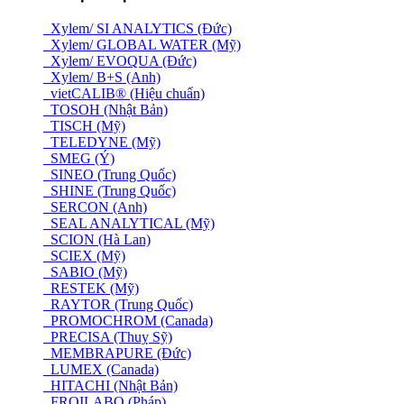
Xylem/ SI ANALYTICS (Đức)
Xylem/ GLOBAL WATER (Mỹ)
Xylem/ EVOQUA (Đức)
Xylem/ B+S (Anh)
vietCALIB® (Hiệu chuẩn)
TOSOH (Nhật Bản)
TISCH (Mỹ)
TELEDYNE (Mỹ)
SMEG (Ý)
SINEO (Trung Quốc)
SHINE (Trung Quốc)
SERCON (Anh)
SEAL ANALYTICAL (Mỹ)
SCION (Hà Lan)
SCIEX (Mỹ)
SABIO (Mỹ)
RESTEK (Mỹ)
RAYTOR (Trung Quốc)
PROMOCHROM (Canada)
PRECISA (Thuỵ Sỹ)
MEMBRAPURE (Đức)
LUMEX (Canada)
HITACHI (Nhật Bản)
FROILABO (Pháp)