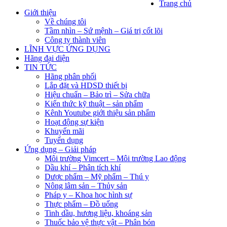
Trang chủ
Giới thiệu
Về chúng tôi
Tầm nhìn – Sứ mệnh – Giá trị cốt lõi
Công ty thành viên
LĨNH VỰC ỨNG DỤNG
Hãng đại diện
TIN TỨC
Hãng phân phối
Lắp đặt và HDSD thiết bị
Hiệu chuẩn – Bảo trì – Sửa chữa
Kiến thức kỹ thuật – sản phẩm
Kênh Youtube giới thiệu sản phẩm
Hoạt động sự kiện
Khuyến mãi
Tuyển dụng
Ứng dụng – Giải pháp
Môi trường Vimcert – Môi trường Lao động
Dầu khí – Phân tích khí
Dược phẩm – Mỹ phẩm – Thú y
Nông lâm sản – Thủy sản
Pháp y – Khoa học hình sự
Thực phẩm – Đồ uống
Tinh dầu, hương liệu, khoáng sản
Thuốc bảo vệ thực vật – Phân bón