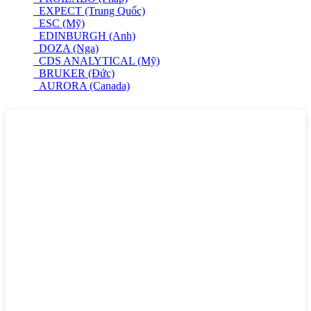
EXPECT (Trung Quốc)
ESC (Mỹ)
EDINBURGH (Anh)
DOZA (Nga)
CDS ANALYTICAL (Mỹ)
BRUKER (Đức)
AURORA (Canada)