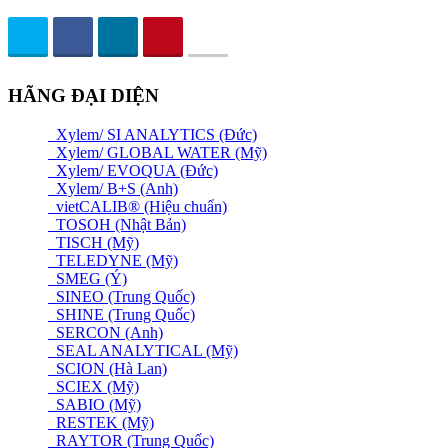
HÃNG ĐẠI DIỆN
Xylem/ SI ANALYTICS (Đức)
Xylem/ GLOBAL WATER (Mỹ)
Xylem/ EVOQUA (Đức)
Xylem/ B+S (Anh)
vietCALIB® (Hiệu chuẩn)
TOSOH (Nhật Bản)
TISCH (Mỹ)
TELEDYNE (Mỹ)
SMEG (Ý)
SINEO (Trung Quốc)
SHINE (Trung Quốc)
SERCON (Anh)
SEAL ANALYTICAL (Mỹ)
SCION (Hà Lan)
SCIEX (Mỹ)
SABIO (Mỹ)
RESTEK (Mỹ)
RAYTOR (Trung Quốc)