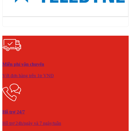
Miễn phí vận chuyển
Với đơn hàng trên 1tr VNĐ
Hỗ trợ 24/7
Hỗ trợ 24h/ngày và 7 ngày/tuần