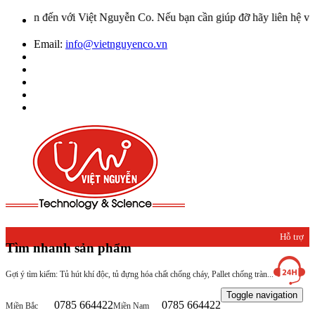
n đến với Việt Nguyễn Co. Nếu bạn cần giúp đỡ hãy liên hệ với chún
Email:
info@vietnguyenco.vn
Hỗ trợ
Tìm nhanh sản phẩm
khách
Gợi ý tìm kiếm: Tủ hút khí độc, tủ đựng hóa chất chống cháy, Pallet chống tràn...
hàng
Toggle navigation
0785 664422
0785 664422
Miền Bắc
Miền Nam