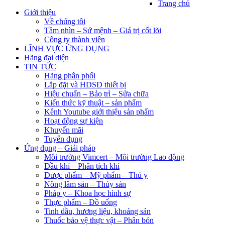
Trang chủ
Giới thiệu
Về chúng tôi
Tầm nhìn – Sứ mệnh – Giá trị cốt lõi
Công ty thành viên
LĨNH VỰC ỨNG DỤNG
Hãng đại diện
TIN TỨC
Hãng phân phối
Lắp đặt và HDSD thiết bị
Hiệu chuẩn – Bảo trì – Sửa chữa
Kiến thức kỹ thuật – sản phẩm
Kênh Youtube giới thiệu sản phẩm
Hoạt động sự kiện
Khuyến mãi
Tuyển dụng
Ứng dụng – Giải pháp
Môi trường Vimcert – Môi trường Lao động
Dầu khí – Phân tích khí
Dược phẩm – Mỹ phẩm – Thú y
Nông lâm sản – Thủy sản
Pháp y – Khoa học hình sự
Thực phẩm – Đồ uống
Tinh dầu, hương liệu, khoáng sản
Thuốc bảo vệ thực vật – Phân bón