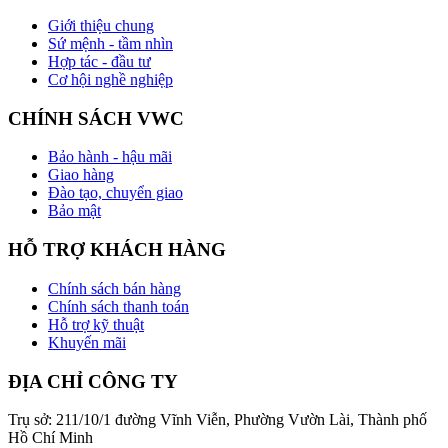
Giới thiệu chung
Sứ mệnh - tầm nhìn
Hợp tác - đầu tư
Cơ hội nghề nghiệp
CHÍNH SÁCH VWC
Bảo hành - hậu mãi
Giao hàng
Đào tạo, chuyển giao
Bảo mật
HỖ TRỢ KHÁCH HÀNG
Chính sách bán hàng
Chính sách thanh toán
Hỗ trợ kỹ thuật
Khuyến mãi
ĐỊA CHỈ CÔNG TY
Trụ sở: 211/10/1 đường Vĩnh Viễn, Phường Vườn Lài, Thành phố
Hồ Chí Minh