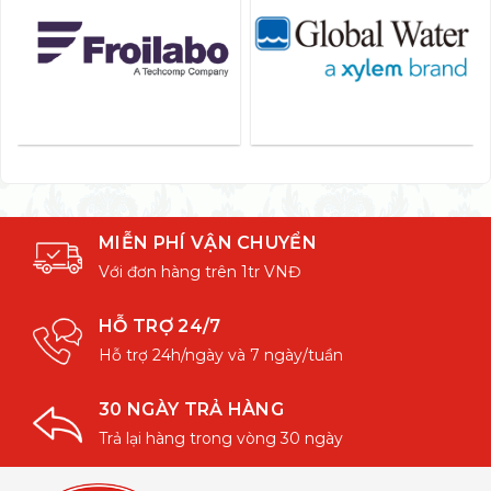
MIỄN PHÍ VẬN CHUYỂN
Với đơn hàng trên 1tr VNĐ
HỖ TRỢ 24/7
Hỗ trợ 24h/ngày và 7 ngày/tuần
30 NGÀY TRẢ HÀNG
Trả lại hàng trong vòng 30 ngày