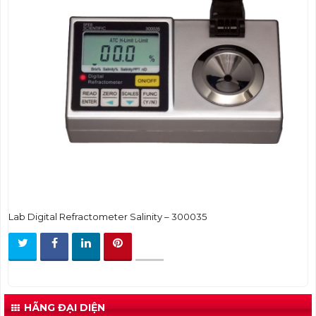
t
i
o
n
Lab Digital Refractometer Salinity – 300035
HÃNG ĐẠI DIỆN