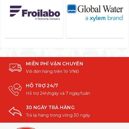
MIỄN PHÍ VẬN CHUYỂN
Với đơn hàng trên 1tr VNĐ
HỖ TRỢ 24/7
Hỗ trợ 24h/ngày và 7 ngày/tuần
30 NGÀY TRẢ HÀNG
Trả lại hàng trong vòng 30 ngày