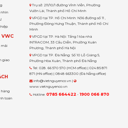
ng
Trụ sở: 211/10/1 đường Vĩnh Viễn, Phường
Vườn Lài, Thành phố Hồ Chí Minh
 nhìn
VPGD tại TP. Hồ Chí Minh: N36 đường số 11 ,
ư
Phường Đông Hưng Thuận, Thành phố Hồ Chí
ghiệp
Minh
H VWC
VPGD tại TP. Hà Nội: Tầng 1 tòa nhà
INTRACOM, 33 Cầu Diễn, Phường Xuân
u mãi
Phương, Thành phố Hà Nội
VPGD tại TP. Đà Nẵng: Số 10 Lỗ Giáng 5,
n giao
Phường Hòa Xuân, Thành phố Đà Nẵng
Tel: 028. 66 570 570 (HCM office) | 024.85 871
871 (HN office) | 0848 663300 (Đà Nẵng office)
ÁCH
info@vietnguyenco.vn |
www.vietnguyenco.vn
n hàng
0785 664422
1900 066 870
Hotline:
-
nh toán
t