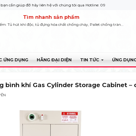
iúp đỡ hãy liên hệ với chúng tôi qua Hotline: 0932 664422
Tìm nhanh sản phẩm
iếm: Tủ hút khí độc, tủ đựng hóa chất chống cháy, Pallet chống tràn...
ỰC ỨNG DỤNG
HÃNG ĐẠI DIỆN
TIN TỨC
ỨNG DỤNG
 bình khí Gas Cylinder Storage Cabinet – 
YỄN