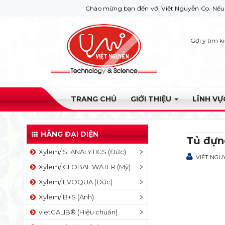
Chào mừng bạn đến với Việt Nguyễn Co. Nếu bạn cần g
Gợi ý tìm k
TRANG CHỦ
GIỚI THIỆU
LĨNH V
HÃNG ĐẠI DIỆN
Tủ đựng
Xylem/ SI ANALYTICS (Đức)
VIỆT NGU
Xylem/ GLOBAL WATER (Mỹ)
Xylem/ EVOQUA (Đức)
Xylem/ B+S (Anh)
vietCALIB® (Hiệu chuẩn)