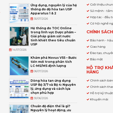
Giới thiệu chu
Ứng dụng, nguyên lý của hệ
thống đo độ hòa tan USP
Sứ mệnh - tầm
Apparatus 1 & 2
Ỹ
Hợp tác - đầu t
30/07/2026
Cơ hội nghề n
,
Hệ thống đo TOC Online
CHÍNH SÁC
trong lĩnh vực Dược phẩm –
P
Giải pháp giám sát nước
tinh khiết theo tiêu chuẩn
Bảo hành - hậ
USP
Giao hàng
14/07/2026
Đào tạo, chuyể
Khám phá Novus V55 – Bước
Bảo mật
tiến mới trong phân tích
LC-MS/MS định lượng
HỖ TRỢ KH
06/07/2026
HÀNG
Chính sách bá
Dòng hòa tan ứng dụng
USP Bộ 3/7 và Bộ 4: Nguyên
Chính sách tha
lý, ứng dụng và cách lựa
chọn phù hợp
Hỗ trợ kỹ thuậ
30/06/2026
Khuyến mãi
Chuẩn độ điện thế là gì?
Nguyên lý hoạt động, ưu