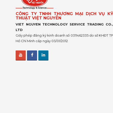
CÔNG TY TNHH THƯƠNG MẠI DỊCH VỤ K
THUẬT VIỆT NGUYỄN
VIET NGUYEN TECHNOLOGY SERVICE TRADING CO.
LTD
Giấy phép đăng ký kinh doanh số 0311462335 do sở KHĐT T
Hồ Chí Minh cấp ngày 03/01/2012