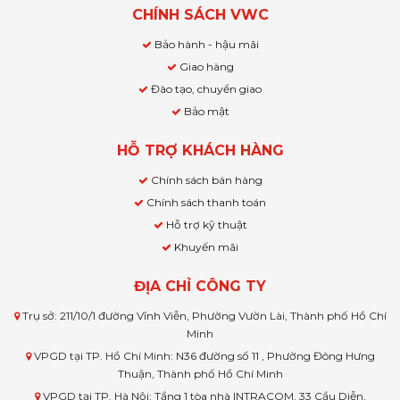
CHÍNH SÁCH VWC
Bảo hành - hậu mãi
Giao hàng
Đào tạo, chuyển giao
Bảo mật
HỖ TRỢ KHÁCH HÀNG
Chính sách bán hàng
Chính sách thanh toán
Hỗ trợ kỹ thuật
Khuyến mãi
ĐỊA CHỈ CÔNG TY
Trụ sở: 211/10/1 đường Vĩnh Viễn, Phường Vườn Lài, Thành phố Hồ Chí
Minh
VPGD tại TP. Hồ Chí Minh: N36 đường số 11 , Phường Đông Hưng
Thuận, Thành phố Hồ Chí Minh
VPGD tại TP. Hà Nội: Tầng 1 tòa nhà INTRACOM, 33 Cầu Diễn,