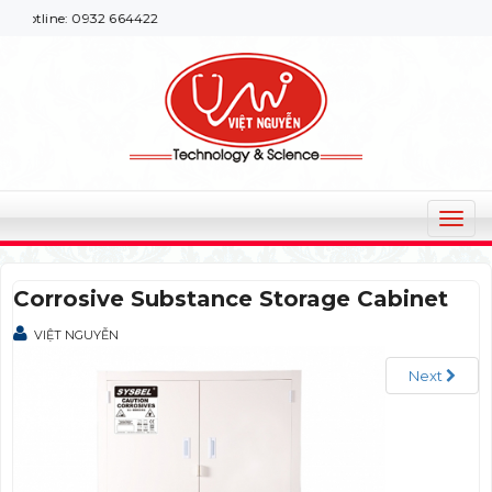
otline: 0932 664422
T
o
g
Corrosive Substance Storage Cabinet
g
l
VIỆT NGUYỄN
e
n
Next
a
v
i
g
a