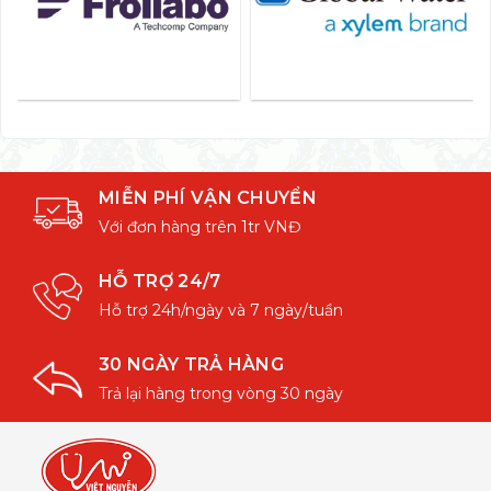
MIỄN PHÍ VẬN CHUYỂN
Với đơn hàng trên 1tr VNĐ
HỖ TRỢ 24/7
Hỗ trợ 24h/ngày và 7 ngày/tuần
30 NGÀY TRẢ HÀNG
Trả lại hàng trong vòng 30 ngày