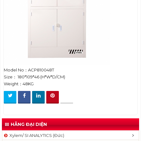
t
i
o
n
Model No：ACP810048T
Size： 180*109*46 (H*W*D/CM)
Weight：48KG
HÃNG ĐẠI DIỆN
Xylem/ SI ANALYTICS (Đức)