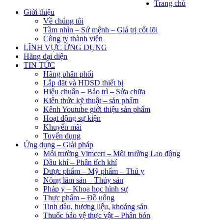
Trang chủ
Giới thiệu
Về chúng tôi
Tầm nhìn – Sứ mệnh – Giá trị cốt lõi
Công ty thành viên
LĨNH VỰC ỨNG DỤNG
Hãng đại diện
TIN TỨC
Hãng phân phối
Lắp đặt và HDSD thiết bị
Hiệu chuẩn – Bảo trì – Sửa chữa
Kiến thức kỹ thuật – sản phẩm
Kênh Youtube giới thiệu sản phẩm
Hoạt động sự kiện
Khuyến mãi
Tuyển dụng
Ứng dụng – Giải pháp
Môi trường Vimcert – Môi trường Lao động
Dầu khí – Phân tích khí
Dược phẩm – Mỹ phẩm – Thú y
Nông lâm sản – Thủy sản
Pháp y – Khoa học hình sự
Thực phẩm – Đồ uống
Tinh dầu, hương liệu, khoáng sản
Thuốc bảo vệ thực vật – Phân bón