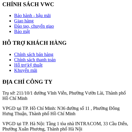
CHÍNH SÁCH VWC
Bảo hành - hậu mãi
Giao hàng
Đào tạo, chuyển giao
Bảo mật
HỖ TRỢ KHÁCH HÀNG
Chính sách bán hàng
Chính sách thanh toán
Hỗ trợ kỹ thuật
Khuyến mãi
ĐỊA CHỈ CÔNG TY
Trụ sở: 211/10/1 đường Vĩnh Viễn, Phường Vườn Lài, Thành phố
Hồ Chí Minh
VPGD tại TP. Hồ Chí Minh: N36 đường số 11 , Phường Đông
Hưng Thuận, Thành phố Hồ Chí Minh
VPGD tại TP. Hà Nội: Tầng 1 tòa nhà INTRACOM, 33 Cầu Diễn,
Phường Xuân Phương, Thành phố Hà Nội