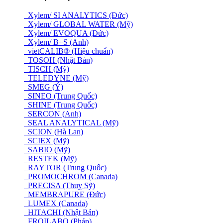
Xylem/ SI ANALYTICS (Đức)
Xylem/ GLOBAL WATER (Mỹ)
Xylem/ EVOQUA (Đức)
Xylem/ B+S (Anh)
vietCALIB® (Hiệu chuẩn)
TOSOH (Nhật Bản)
TISCH (Mỹ)
TELEDYNE (Mỹ)
SMEG (Ý)
SINEO (Trung Quốc)
SHINE (Trung Quốc)
SERCON (Anh)
SEAL ANALYTICAL (Mỹ)
SCION (Hà Lan)
SCIEX (Mỹ)
SABIO (Mỹ)
RESTEK (Mỹ)
RAYTOR (Trung Quốc)
PROMOCHROM (Canada)
PRECISA (Thuỵ Sỹ)
MEMBRAPURE (Đức)
LUMEX (Canada)
HITACHI (Nhật Bản)
FROILABO (Pháp)