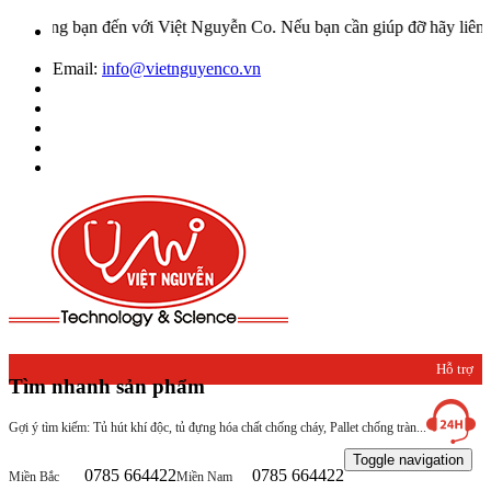
ng bạn đến với Việt Nguyễn Co. Nếu bạn cần giúp đỡ hãy liên hệ với
Email:
info@vietnguyenco.vn
Hỗ trợ
Tìm nhanh sản phẩm
khách
Gợi ý tìm kiếm: Tủ hút khí độc, tủ đựng hóa chất chống cháy, Pallet chống tràn...
hàng
Toggle navigation
0785 664422
0785 664422
Miền Bắc
Miền Nam