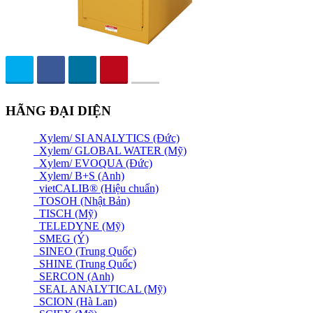
HÃNG ĐẠI DIỆN
Xylem/ SI ANALYTICS (Đức)
Xylem/ GLOBAL WATER (Mỹ)
Xylem/ EVOQUA (Đức)
Xylem/ B+S (Anh)
vietCALIB® (Hiệu chuẩn)
TOSOH (Nhật Bản)
TISCH (Mỹ)
TELEDYNE (Mỹ)
SMEG (Ý)
SINEO (Trung Quốc)
SHINE (Trung Quốc)
SERCON (Anh)
SEAL ANALYTICAL (Mỹ)
SCION (Hà Lan)