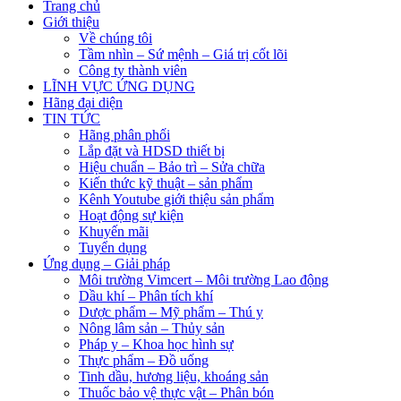
Trang chủ
Giới thiệu
Về chúng tôi
Tầm nhìn – Sứ mệnh – Giá trị cốt lõi
Công ty thành viên
LĨNH VỰC ỨNG DỤNG
Hãng đại diện
TIN TỨC
Hãng phân phối
Lắp đặt và HDSD thiết bị
Hiệu chuẩn – Bảo trì – Sửa chữa
Kiến thức kỹ thuật – sản phẩm
Kênh Youtube giới thiệu sản phẩm
Hoạt động sự kiện
Khuyến mãi
Tuyển dụng
Ứng dụng – Giải pháp
Môi trường Vimcert – Môi trường Lao động
Dầu khí – Phân tích khí
Dược phẩm – Mỹ phẩm – Thú y
Nông lâm sản – Thủy sản
Pháp y – Khoa học hình sự
Thực phẩm – Đồ uống
Tinh dầu, hương liệu, khoáng sản
Thuốc bảo vệ thực vật – Phân bón