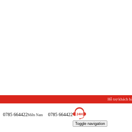
Chào mừn
Hỗ trợ khách h
0785 664422
0785 664422
Miền Nam
Toggle navigation