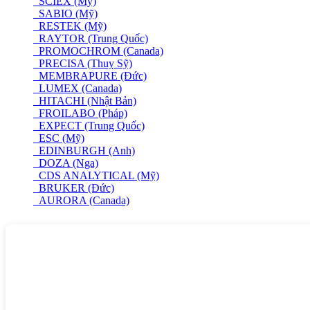
SCIEX (Mỹ)
SABIO (Mỹ)
RESTEK (Mỹ)
RAYTOR (Trung Quốc)
PROMOCHROM (Canada)
PRECISA (Thuỵ Sỹ)
MEMBRAPURE (Đức)
LUMEX (Canada)
HITACHI (Nhật Bản)
FROILABO (Pháp)
EXPECT (Trung Quốc)
ESC (Mỹ)
EDINBURGH (Anh)
DOZA (Nga)
CDS ANALYTICAL (Mỹ)
BRUKER (Đức)
AURORA (Canada)