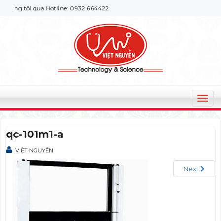
ng tôi qua Hotline: 0932 664422
T
o
g
qc-101m1-a
g
l
VIỆT NGUYỄN
e
n
Next
a
v
i
g
a