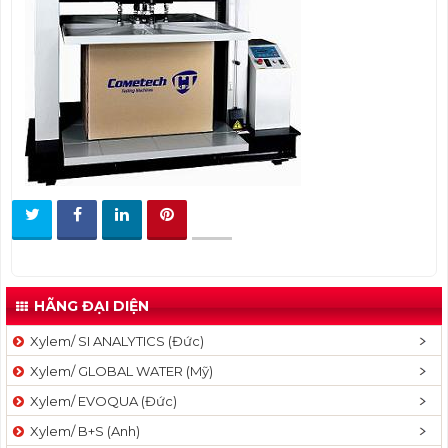
t
i
o
n
HÃNG ĐẠI DIỆN
Xylem/ SI ANALYTICS (Đức)
Xylem/ GLOBAL WATER (Mỹ)
Xylem/ EVOQUA (Đức)
Xylem/ B+S (Anh)