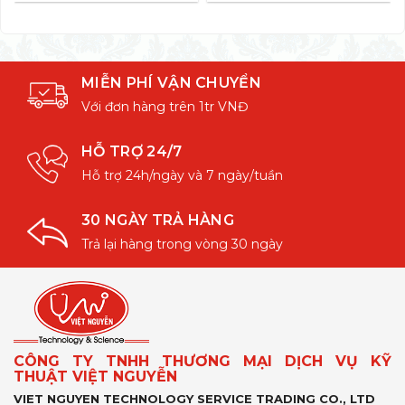
MIỄN PHÍ VẬN CHUYỂN
Với đơn hàng trên 1tr VNĐ
HỖ TRỢ 24/7
Hỗ trợ 24h/ngày và 7 ngày/tuần
30 NGÀY TRẢ HÀNG
Trả lại hàng trong vòng 30 ngày
CÔNG TY TNHH THƯƠNG MẠI DỊCH VỤ KỸ
THUẬT VIỆT NGUYỄN
VIET NGUYEN TECHNOLOGY SERVICE TRADING CO., LTD