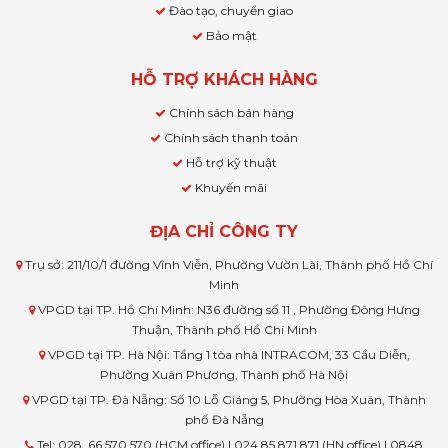
Đào tạo, chuyển giao
Bảo mật
HỖ TRỢ KHÁCH HÀNG
Chính sách bán hàng
Chính sách thanh toán
Hỗ trợ kỹ thuật
Khuyến mãi
ĐỊA CHỈ CÔNG TY
Trụ sở: 211/10/1 đường Vĩnh Viễn, Phường Vườn Lài, Thành phố Hồ Chí
Minh
VPGD tại TP. Hồ Chí Minh: N36 đường số 11 , Phường Đông Hưng
Thuận, Thành phố Hồ Chí Minh
VPGD tại TP. Hà Nội: Tầng 1 tòa nhà INTRACOM, 33 Cầu Diễn,
Phường Xuân Phương, Thành phố Hà Nội
VPGD tại TP. Đà Nẵng: Số 10 Lỗ Giáng 5, Phường Hòa Xuân, Thành
phố Đà Nẵng
Tel: 028. 66 570 570 (HCM office) | 024.85 871 871 (HN office) | 0848