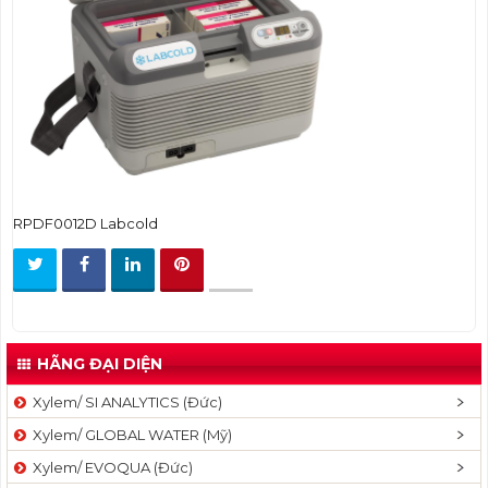
t
i
o
n
RPDF0012D Labcold
HÃNG ĐẠI DIỆN
Xylem/ SI ANALYTICS (Đức)
Xylem/ GLOBAL WATER (Mỹ)
Xylem/ EVOQUA (Đức)