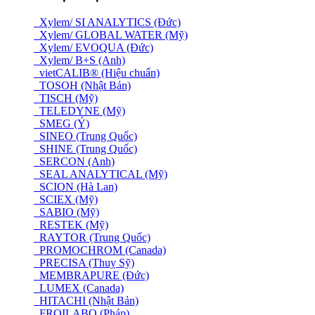
Xylem/ SI ANALYTICS (Đức)
Xylem/ GLOBAL WATER (Mỹ)
Xylem/ EVOQUA (Đức)
Xylem/ B+S (Anh)
vietCALIB® (Hiệu chuẩn)
TOSOH (Nhật Bản)
TISCH (Mỹ)
TELEDYNE (Mỹ)
SMEG (Ý)
SINEO (Trung Quốc)
SHINE (Trung Quốc)
SERCON (Anh)
SEAL ANALYTICAL (Mỹ)
SCION (Hà Lan)
SCIEX (Mỹ)
SABIO (Mỹ)
RESTEK (Mỹ)
RAYTOR (Trung Quốc)
PROMOCHROM (Canada)
PRECISA (Thuỵ Sỹ)
MEMBRAPURE (Đức)
LUMEX (Canada)
HITACHI (Nhật Bản)
FROILABO (Pháp)