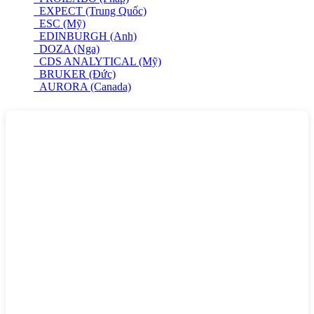
EXPECT (Trung Quốc)
ESC (Mỹ)
EDINBURGH (Anh)
DOZA (Nga)
CDS ANALYTICAL (Mỹ)
BRUKER (Đức)
AURORA (Canada)