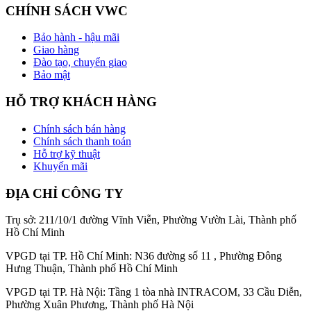
CHÍNH SÁCH VWC
Bảo hành - hậu mãi
Giao hàng
Đào tạo, chuyển giao
Bảo mật
HỖ TRỢ KHÁCH HÀNG
Chính sách bán hàng
Chính sách thanh toán
Hỗ trợ kỹ thuật
Khuyến mãi
ĐỊA CHỈ CÔNG TY
Trụ sở: 211/10/1 đường Vĩnh Viễn, Phường Vườn Lài, Thành phố
Hồ Chí Minh
VPGD tại TP. Hồ Chí Minh: N36 đường số 11 , Phường Đông
Hưng Thuận, Thành phố Hồ Chí Minh
VPGD tại TP. Hà Nội: Tầng 1 tòa nhà INTRACOM, 33 Cầu Diễn,
Phường Xuân Phương, Thành phố Hà Nội