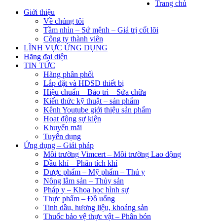
Trang chủ
Giới thiệu
Về chúng tôi
Tầm nhìn – Sứ mệnh – Giá trị cốt lõi
Công ty thành viên
LĨNH VỰC ỨNG DỤNG
Hãng đại diện
TIN TỨC
Hãng phân phối
Lắp đặt và HDSD thiết bị
Hiệu chuẩn – Bảo trì – Sửa chữa
Kiến thức kỹ thuật – sản phẩm
Kênh Youtube giới thiệu sản phẩm
Hoạt động sự kiện
Khuyến mãi
Tuyển dụng
Ứng dụng – Giải pháp
Môi trường Vimcert – Môi trường Lao động
Dầu khí – Phân tích khí
Dược phẩm – Mỹ phẩm – Thú y
Nông lâm sản – Thủy sản
Pháp y – Khoa học hình sự
Thực phẩm – Đồ uống
Tinh dầu, hương liệu, khoáng sản
Thuốc bảo vệ thực vật – Phân bón