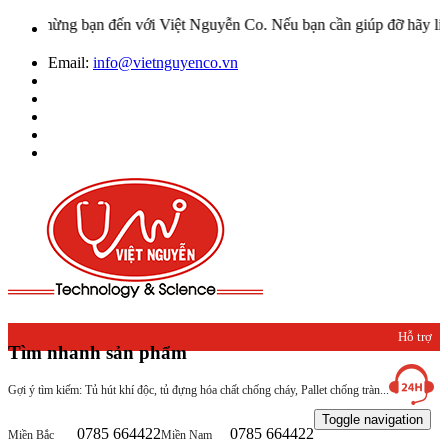
 mừng bạn đến với Việt Nguyễn Co. Nếu bạn cần giúp đỡ hãy liên hệ 
Email:
info@vietnguyenco.vn
Hỗ trợ
Tìm nhanh sản phẩm
khách
Gợi ý tìm kiếm: Tủ hút khí độc, tủ đựng hóa chất chống cháy, Pallet chống tràn...
hàng
Toggle navigation
0785 664422
0785 664422
Miền Bắc
Miền Nam