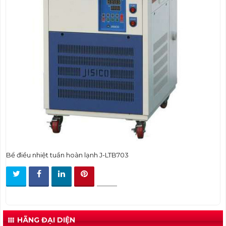
t
i
o
n
Bể điều nhiệt tuần hoàn lạnh J-LTB703
HÃNG ĐẠI DIỆN