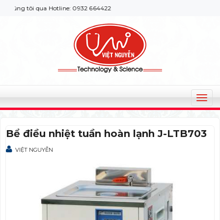
úng tôi qua Hotline: 0932 664422
T
o
g
Bể điều nhiệt tuần hoàn lạnh J-LTB703
g
l
VIỆT NGUYỄN
e
n
a
v
i
g
a