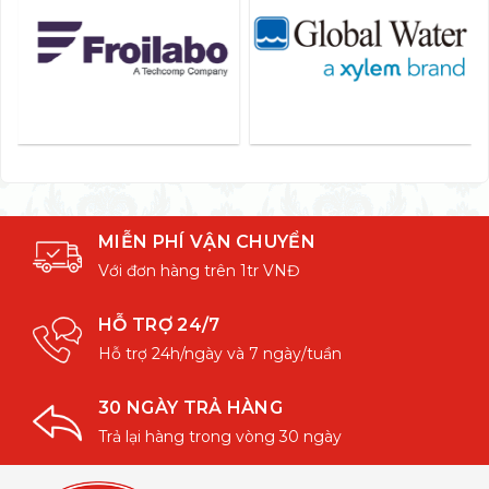
MIỄN PHÍ VẬN CHUYỂN
Với đơn hàng trên 1tr VNĐ
HỖ TRỢ 24/7
Hỗ trợ 24h/ngày và 7 ngày/tuần
30 NGÀY TRẢ HÀNG
Trả lại hàng trong vòng 30 ngày