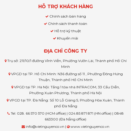
HỖ TRỢ KHÁCH HÀNG
Chính sách bán hàng
Chính sách thanh toán
Hỗ trợ kỹ thuật
Khuyến mãi
ĐỊA CHỈ CÔNG TY
Trụ sở: 211/10/1 đường Vĩnh Viễn, Phường Vườn Lài, Thành phố Hồ Chí
Minh
VPGD tại TP. Hồ Chí Minh: N36 đường số 11 , Phường Đông Hưng
Thuận, Thành phố Hồ Chí Minh
VPGD tại TP. Hà Nội: Tầng 1 tòa nhà INTRACOM, 33 Cầu Diễn,
Phường Xuân Phương, Thành phố Hà Nội
VPGD tại TP. Đà Nẵng: Số 10 Lỗ Giáng 5, Phường Hòa Xuân, Thành
phố Đà Nẵng
Tel: 028. 66 570 570 (HCM office) | 024.85 871 871 (HN office) | 0848
663300 (Đà Nẵng office)
info@vietnguyenco.vn |
www.vietnguyenco.vn