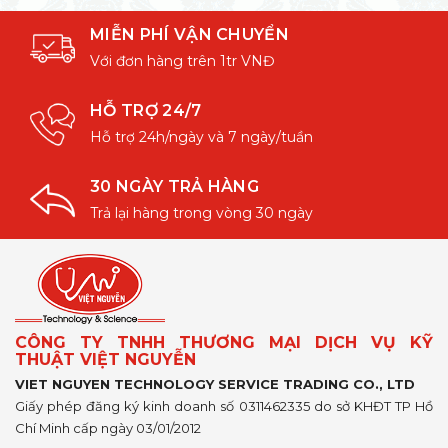
MIỄN PHÍ VẬN CHUYỂN
Với đơn hàng trên 1tr VNĐ
HỖ TRỢ 24/7
Hỗ trợ 24h/ngày và 7 ngày/tuần
30 NGÀY TRẢ HÀNG
Trả lại hàng trong vòng 30 ngày
CÔNG TY TNHH THƯƠNG MẠI DỊCH VỤ KỸ
THUẬT VIỆT NGUYỄN
VIET NGUYEN TECHNOLOGY SERVICE TRADING CO., LTD
Giấy phép đăng ký kinh doanh số 0311462335 do sở KHĐT TP Hồ
Chí Minh cấp ngày 03/01/2012