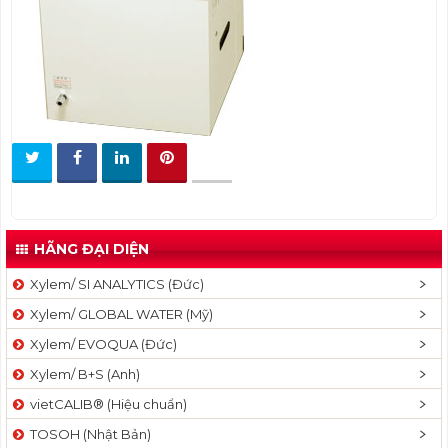
t
i
o
n
HÃNG ĐẠI DIỆN
Xylem/ SI ANALYTICS (Đức)
Xylem/ GLOBAL WATER (Mỹ)
Xylem/ EVOQUA (Đức)
Xylem/ B+S (Anh)
vietCALIB® (Hiệu chuẩn)
TOSOH (Nhật Bản)