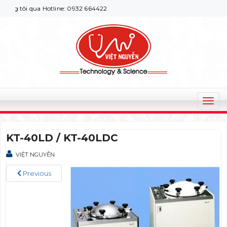
 tôi qua Hotline: 0932 664422
T
o
g
KT-40LD / KT-40LDC
g
l
VIỆT NGUYỄN
e
n
Previous
a
v
i
g
a