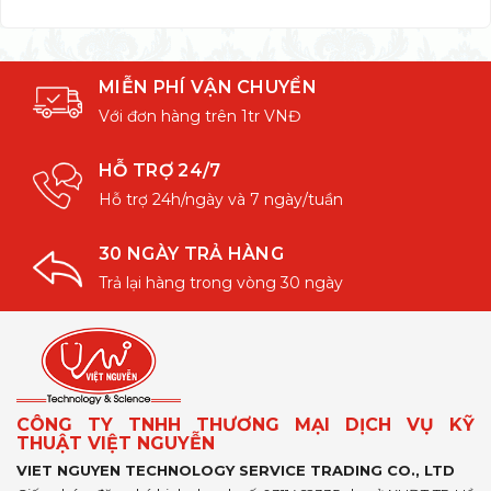
MIỄN PHÍ VẬN CHUYỂN
Với đơn hàng trên 1tr VNĐ
HỖ TRỢ 24/7
Hỗ trợ 24h/ngày và 7 ngày/tuần
30 NGÀY TRẢ HÀNG
Trả lại hàng trong vòng 30 ngày
CÔNG TY TNHH THƯƠNG MẠI DỊCH VỤ KỸ
THUẬT VIỆT NGUYỄN
VIET NGUYEN TECHNOLOGY SERVICE TRADING CO., LTD