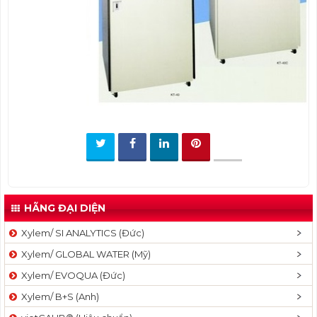
t
i
o
n
HÃNG ĐẠI DIỆN
Xylem/ SI ANALYTICS (Đức)
Xylem/ GLOBAL WATER (Mỹ)
Xylem/ EVOQUA (Đức)
Xylem/ B+S (Anh)