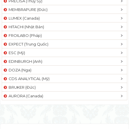
PRECISA (Thuỵ Sỹ)
MEMBRAPURE (Đức)
LUMEX (Canada)
HITACHI (Nhật Bản)
FROILABO (Pháp)
EXPECT (Trung Quốc)
ESC (Mỹ)
EDINBURGH (Anh)
DOZA (Nga)
CDS ANALYTICAL (Mỹ)
BRUKER (Đức)
AURORA (Canada)