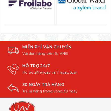
MIỄN PHÍ VẬN CHUYỂN
Với đơn hàng trên 1tr VNĐ
HỖ TRỢ 24/7
Hỗ trợ 24h/ngày và 7 ngày/tuần
30 NGÀY TRẢ HÀNG
Trả lại hàng trong vòng 30 ngày