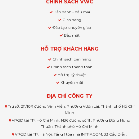
CHÍNH SÁCH VWC
Bảo hành - hậu mãi
Giao hàng
Đào tạo, chuyển giao
Bảo mật
HỖ TRỢ KHÁCH HÀNG
Chính sách bán hàng
Chính sách thanh toán
Hỗ trợ kỹ thuật
Khuyến mãi
ĐỊA CHỈ CÔNG TY
Trụ sở: 211/10/1 đường Vĩnh Viễn, Phường Vườn Lài, Thành phố Hồ Chí
Minh
VPGD tại TP. Hồ Chí Minh: N36 đường số 11 , Phường Đông Hưng
Thuận, Thành phố Hồ Chí Minh
VPGD tại TP. Hà Nội: Tầng 1 tòa nhà INTRACOM, 33 Cầu Diễn,