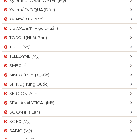
Xylem/ GLOBAL WATER (Mỹ)
Xylem/ EVOQUA (Đức)
Xylem/ B+S (Anh)
vietCALIB® (Hiệu chuẩn)
TOSOH (Nhật Bản)
TISCH (Mỹ)
TELEDYNE (Mỹ)
SMEG (Ý)
SINEO (Trung Quốc)
SHINE (Trung Quốc)
SERCON (Anh)
SEAL ANALYTICAL (Mỹ)
SCION (Hà Lan)
SCIEX (Mỹ)
SABIO (Mỹ)