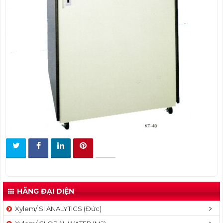
t
i
o
n
HÃNG ĐẠI DIỆN
Xylem/ SI ANALYTICS (Đức)