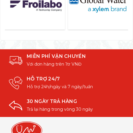
MIỄN PHÍ VẬN CHUYỂN
Với đơn hàng trên 1tr VNĐ
HỖ TRỢ 24/7
Hỗ trợ 24h/ngày và 7 ngày/tuần
30 NGÀY TRẢ HÀNG
Trả lại hàng trong vòng 30 ngày