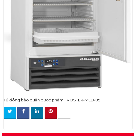
t
i
o
n
Tủ đông bảo quản dược phẩm FROSTER-MED-95