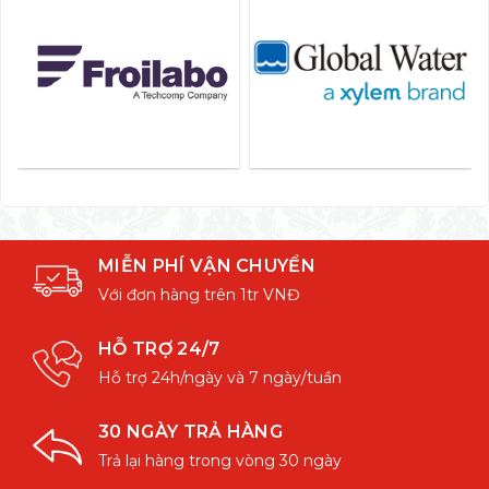
MIỄN PHÍ VẬN CHUYỂN
Với đơn hàng trên 1tr VNĐ
HỖ TRỢ 24/7
Hỗ trợ 24h/ngày và 7 ngày/tuần
30 NGÀY TRẢ HÀNG
Trả lại hàng trong vòng 30 ngày