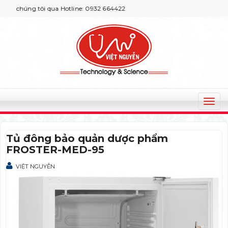
i chúng tôi qua Hotline: 0932 664422
T
o
g
Tủ đông bảo quản dược phẩm
g
FROSTER-MED-95
l
e
VIỆT NGUYỄN
n
a
v
i
g
a