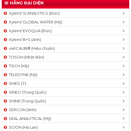
HÃNG ĐẠI DIỆN
Xylem/ SI ANALYTICS (Đức)
Xylem/ GLOBAL WATER (Mỹ)
Xylem/ EVOQUA (Đức)
Xylem/ B+S (Anh)
vietCALIB® (Hiệu chuẩn)
TOSOH (Nhật Bản)
TISCH (Mỹ)
TELEDYNE (Mỹ)
SMEG (Ý)
SINEO (Trung Quốc)
SHINE (Trung Quốc)
SERCON (Anh)
SEAL ANALYTICAL (Mỹ)
SCION (Hà Lan)