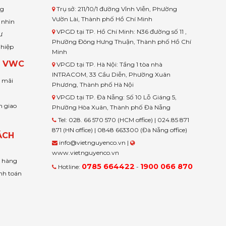
ng
Trụ sở: 211/10/1 đường Vĩnh Viễn, Phường
Vườn Lài, Thành phố Hồ Chí Minh
 nhìn
VPGD tại TP. Hồ Chí Minh: N36 đường số 11 ,
ư
Phường Đông Hưng Thuận, Thành phố Hồ Chí
ghiệp
Minh
H VWC
VPGD tại TP. Hà Nội: Tầng 1 tòa nhà
INTRACOM, 33 Cầu Diễn, Phường Xuân
u mãi
Phương, Thành phố Hà Nội
VPGD tại TP. Đà Nẵng: Số 10 Lỗ Giáng 5,
n giao
Phường Hòa Xuân, Thành phố Đà Nẵng
Tel: 028. 66 570 570 (HCM office) | 024.85 871
871 (HN office) | 0848 663300 (Đà Nẵng office)
ÁCH
info@vietnguyenco.vn |
www.vietnguyenco.vn
n hàng
0785 664422
1900 066 870
Hotline:
-
nh toán
t