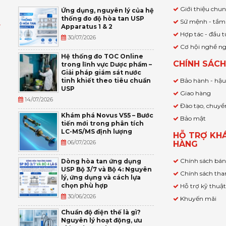
Giới thiệu chu
Ứng dụng, nguyên lý của hệ
thống đo độ hòa tan USP
Sứ mệnh - tầm
Apparatus 1 & 2
Ỹ
Hợp tác - đầu t
30/07/2026
Cơ hội nghề n
,
Hệ thống đo TOC Online
CHÍNH SÁC
trong lĩnh vực Dược phẩm –
P
Giải pháp giám sát nước
tinh khiết theo tiêu chuẩn
Bảo hành - hậ
USP
Giao hàng
14/07/2026
Đào tạo, chuyể
Khám phá Novus V55 – Bước
Bảo mật
tiến mới trong phân tích
LC-MS/MS định lượng
HỖ TRỢ KH
06/07/2026
HÀNG
Chính sách bá
Dòng hòa tan ứng dụng
USP Bộ 3/7 và Bộ 4: Nguyên
Chính sách tha
lý, ứng dụng và cách lựa
chọn phù hợp
Hỗ trợ kỹ thuậ
30/06/2026
Khuyến mãi
Chuẩn độ điện thế là gì?
Nguyên lý hoạt động, ưu