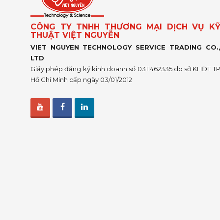
CÔNG TY TNHH THƯƠNG MẠI DỊCH VỤ K
THUẬT VIỆT NGUYỄN
VIET NGUYEN TECHNOLOGY SERVICE TRADING CO.
LTD
Giấy phép đăng ký kinh doanh số 0311462335 do sở KHĐT T
Hồ Chí Minh cấp ngày 03/01/2012