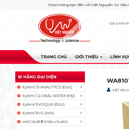
Chào mừng bạn đến với Việt Nguyễn Co. Nếu bạn cần gi
Gợi ý tìm k
TRANG CHỦ
GIỚI THIỆU
LĨNH V
HÃNG ĐẠI DIỆN
WA8101
Xylem/ SI ANALYTICS (Đức)
VIỆT NGU
Xylem/ GLOBAL WATER (Mỹ)
Xylem/ EVOQUA (Đức)
Xylem/ B+S (Anh)
vietCALIB® (Hiệu chuẩn)