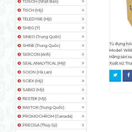
TOSOH (Nhật Bản)
TISCH (Mỹ)
TELEDYNE (Mỹ)
SMEG (Ý)
SINEO (Trung Quốc)
Tủ đựng hóa
SHINE (Trung Quốc)
Model: WA8
SERCON (Anh)
Hãng sản xu
SEAL ANALYTICAL (Mỹ)
Xuất xứ: Tr
SCION (Hà Lan)
SCIEX (Mỹ)
SABIO (Mỹ)
RESTEK (Mỹ)
RAYTOR (Trung Quốc)
PROMOCHROM (Canada)
PRECISA (Thuỵ Sỹ)