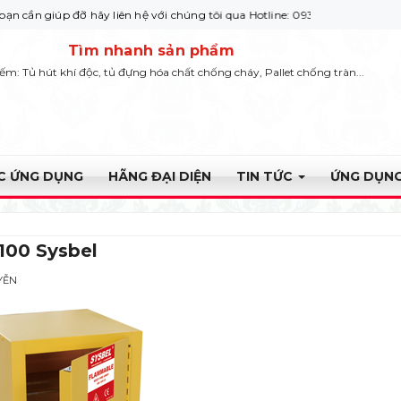
úp đỡ hãy liên hệ với chúng tôi qua Hotline: 0932 664422
Tìm nhanh sản phẩm
iếm: Tủ hút khí độc, tủ đựng hóa chất chống cháy, Pallet chống tràn...
ỰC ỨNG DỤNG
HÃNG ĐẠI DIỆN
TIN TỨC
ỨNG DỤNG
00 Sysbel
YỄN