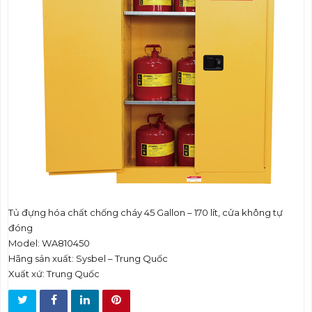
t
i
o
n
Tủ đựng hóa chất chống cháy 45 Gallon – 170 lít, cửa không tự
đóng
Model: WA810450
Hãng sản xuất: Sysbel – Trung Quốc
Xuất xứ: Trung Quốc