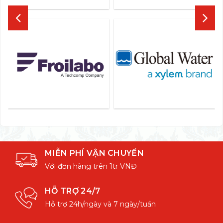
MIỄN PHÍ VẬN CHUYỂN
Với đơn hàng trên 1tr VNĐ
HỖ TRỢ 24/7
Hỗ trợ 24h/ngày và 7 ngày/tuần