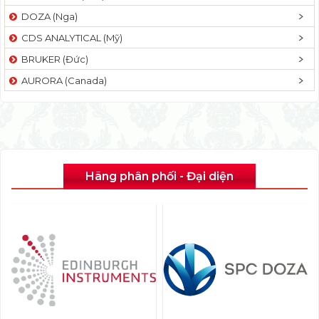
DOZA (Nga)
CDS ANALYTICAL (Mỹ)
BRUKER (Đức)
AURORA (Canada)
Hãng phân phối - Đại diện