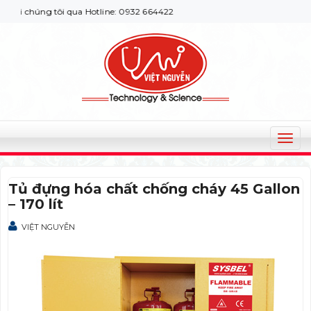
 chúng tôi qua Hotline: 0932 664422
T
o
g
Tủ đựng hóa chất chống cháy 45 Gallon
g
– 170 lít
l
e
VIỆT NGUYỄN
n
a
v
i
g
a