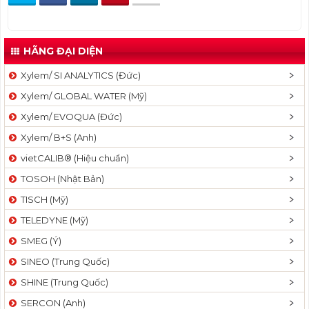
HÃNG ĐẠI DIỆN
Xylem/ SI ANALYTICS (Đức)
Xylem/ GLOBAL WATER (Mỹ)
Xylem/ EVOQUA (Đức)
Xylem/ B+S (Anh)
vietCALIB® (Hiệu chuẩn)
TOSOH (Nhật Bản)
TISCH (Mỹ)
TELEDYNE (Mỹ)
SMEG (Ý)
SINEO (Trung Quốc)
SHINE (Trung Quốc)
SERCON (Anh)