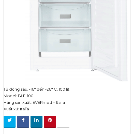
t
i
o
n
Tủ đông sâu, -16° đến -26° C, 100 lít
Model: BLF-100
Hãng sản xuất: EVERmed – Italia
Xuất xứ: Italia