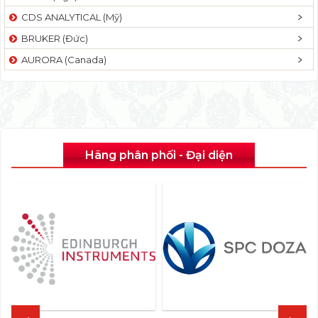
CDS ANALYTICAL (Mỹ)
BRUKER (Đức)
AURORA (Canada)
Hãng phân phối - Đại diện