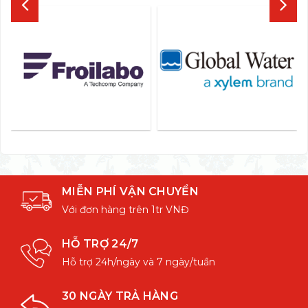
MIỄN PHÍ VẬN CHUYỂN
Với đơn hàng trên 1tr VNĐ
HỖ TRỢ 24/7
Hỗ trợ 24h/ngày và 7 ngày/tuần
30 NGÀY TRẢ HÀNG