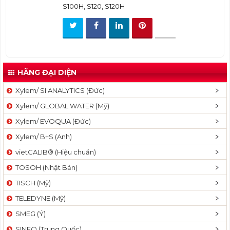
S100H, S120, S120H
t
i
o
n
HÃNG ĐẠI DIỆN
Xylem/ SI ANALYTICS (Đức)
Xylem/ GLOBAL WATER (Mỹ)
Xylem/ EVOQUA (Đức)
Xylem/ B+S (Anh)
vietCALIB® (Hiệu chuẩn)
TOSOH (Nhật Bản)
TISCH (Mỹ)
TELEDYNE (Mỹ)
SMEG (Ý)
SINEO (Trung Quốc)