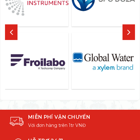
MIỄN PHÍ VẬN CHUYỂN
Với đơn hàng trên 1tr VNĐ