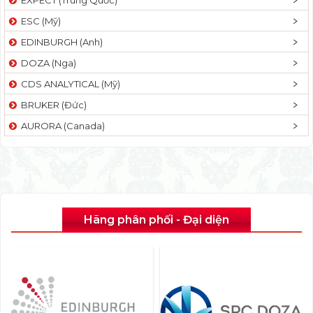
ESC (Mỹ)
EDINBURGH (Anh)
DOZA (Nga)
CDS ANALYTICAL (Mỹ)
BRUKER (Đức)
AURORA (Canada)
Hãng phân phối - Đại diện