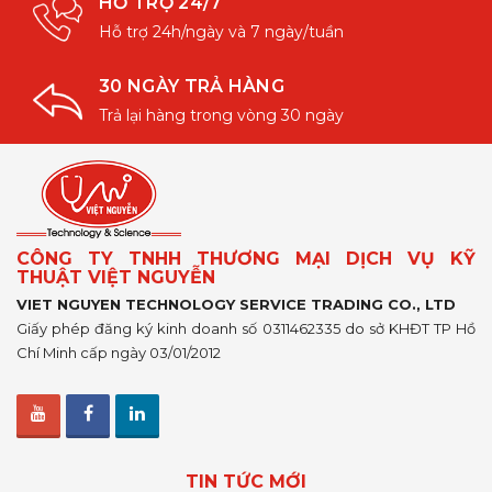
HỖ TRỢ 24/7
Hỗ trợ 24h/ngày và 7 ngày/tuần
30 NGÀY TRẢ HÀNG
Trả lại hàng trong vòng 30 ngày
CÔNG TY TNHH THƯƠNG MẠI DỊCH VỤ KỸ
THUẬT VIỆT NGUYỄN
VIET NGUYEN TECHNOLOGY SERVICE TRADING CO., LTD
Giấy phép đăng ký kinh doanh số 0311462335 do sở KHĐT TP Hồ
Chí Minh cấp ngày 03/01/2012
TIN TỨC MỚI