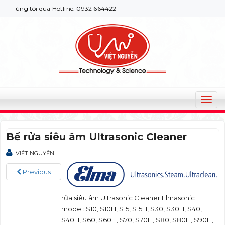
húng tôi qua Hotline: 0932 664422
T
o
g
Bể rửa siêu âm Ultrasonic Cleaner
g
l
VIỆT NGUYỄN
e
n
Previous
a
v
rửa siêu âm Ultrasonic Cleaner Elmasonic
i
model: S10, S10H, S15, S15H, S30, S30H, S40,
g
S40H, S60, S60H, S70, S70H, S80, S80H, S90H,
a