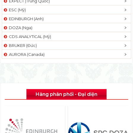
EXPECT (Trung Quốc)
ESC (Mỹ)
EDINBURGH (Anh)
DOZA (Nga)
CDS ANALYTICAL (Mỹ)
BRUKER (Đức)
AURORA (Canada)
Hãng phân phối - Đại diện