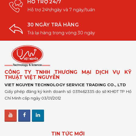
HỖ TRỢ 24/7
Hỗ trợ 24h/ngày và 7 ngày/tuần
30 NGÀY TRẢ HÀNG
Trả lại hàng trong vòng 30 ngày
CÔNG TY TNHH THƯƠNG MẠI DỊCH VỤ KỸ
THUẬT VIỆT NGUYỄN
VIET NGUYEN TECHNOLOGY SERVICE TRADING CO., LTD
Giấy phép đăng ký kinh doanh số 0311462335 do sở KHĐT TP Hồ
Chí Minh cấp ngày 03/01/2012
TIN TỨC MỚI