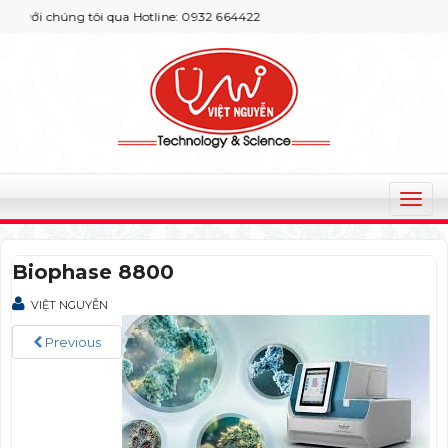
ới chúng tôi qua Hotline: 0932 664422
T
o
g
Biophase 8800
g
l
VIỆT NGUYỄN
e
n
Previous
a
v
i
g
a