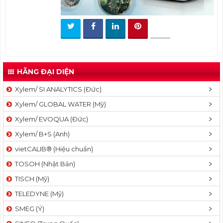
t
i
o
n
HÃNG ĐẠI DIỆN
Xylem/ SI ANALYTICS (Đức)
Xylem/ GLOBAL WATER (Mỹ)
Xylem/ EVOQUA (Đức)
Xylem/ B+S (Anh)
vietCALIB® (Hiệu chuẩn)
TOSOH (Nhật Bản)
TISCH (Mỹ)
TELEDYNE (Mỹ)
SMEG (Ý)