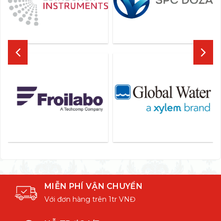
MIỄN PHÍ VẬN CHUYỂN
Với đơn hàng trên 1tr VNĐ