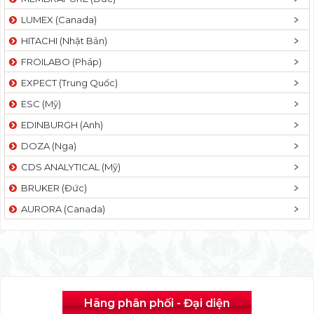
LUMEX (Canada)
HITACHI (Nhật Bản)
FROILABO (Pháp)
EXPECT (Trung Quốc)
ESC (Mỹ)
EDINBURGH (Anh)
DOZA (Nga)
CDS ANALYTICAL (Mỹ)
BRUKER (Đức)
AURORA (Canada)
Hãng phân phối - Đại diện