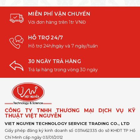
MIỄN PHÍ VẬN CHUYỂN
Với đơn hàng trên 1tr VNĐ
HỖ TRỢ 24/7
Hỗ trợ 24h/ngày và 7 ngày/tuần
30 NGÀY TRẢ HÀNG
Trả lại hàng trong vòng 30 ngày
CÔNG TY TNHH THƯƠNG MẠI DỊCH VỤ KỸ
THUẬT VIỆT NGUYỄN
VIET NGUYEN TECHNOLOGY SERVICE TRADING CO., LTD
Giấy phép đăng ký kinh doanh số 0311462335 do sở KHĐT TP Hồ
Chí Minh cấp ngày 03/01/2012