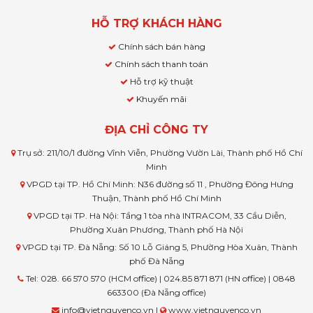
HỖ TRỢ KHÁCH HÀNG
Chính sách bán hàng
Chính sách thanh toán
Hỗ trợ kỹ thuật
Khuyến mãi
ĐỊA CHỈ CÔNG TY
Trụ sở: 211/10/1 đường Vĩnh Viễn, Phường Vườn Lài, Thành phố Hồ Chí
Minh
VPGD tại TP. Hồ Chí Minh: N36 đường số 11 , Phường Đông Hưng
Thuận, Thành phố Hồ Chí Minh
VPGD tại TP. Hà Nội: Tầng 1 tòa nhà INTRACOM, 33 Cầu Diễn,
Phường Xuân Phương, Thành phố Hà Nội
VPGD tại TP. Đà Nẵng: Số 10 Lỗ Giáng 5, Phường Hòa Xuân, Thành
phố Đà Nẵng
Tel: 028. 66 570 570 (HCM office) | 024.85 871 871 (HN office) | 0848
663300 (Đà Nẵng office)
info@vietnguyenco.vn |
www.vietnguyenco.vn