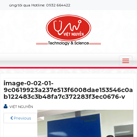
húng tôi qua Hotline: 0932 664422
T
o
g
image-0-02-01-
g
9c0619923a237e513f6008dae153546c0a
l
b122483c3b48fa7c372283f3ec0676-v
e
n
VIỆT NGUYỄN
a
v
Previous
i
g
a