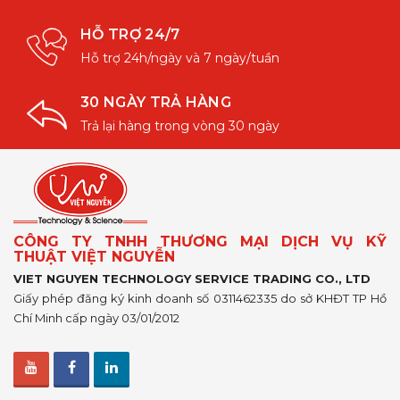
HỖ TRỢ 24/7
Hỗ trợ 24h/ngày và 7 ngày/tuần
30 NGÀY TRẢ HÀNG
Trả lại hàng trong vòng 30 ngày
CÔNG TY TNHH THƯƠNG MẠI DỊCH VỤ KỸ
THUẬT VIỆT NGUYỄN
VIET NGUYEN TECHNOLOGY SERVICE TRADING CO., LTD
Giấy phép đăng ký kinh doanh số 0311462335 do sở KHĐT TP Hồ
Chí Minh cấp ngày 03/01/2012