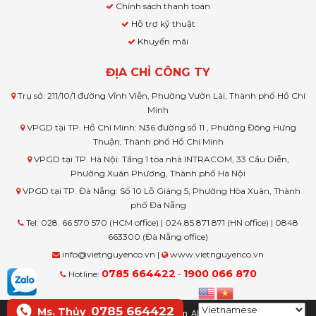
Chính sách thanh toán
Hỗ trợ kỹ thuật
Khuyến mãi
ĐỊA CHỈ CÔNG TY
Trụ sở: 211/10/1 đường Vĩnh Viễn, Phường Vườn Lài, Thành phố Hồ Chí
Minh
VPGD tại TP. Hồ Chí Minh: N36 đường số 11 , Phường Đông Hưng
Thuận, Thành phố Hồ Chí Minh
VPGD tại TP. Hà Nội: Tầng 1 tòa nhà INTRACOM, 33 Cầu Diễn,
Phường Xuân Phương, Thành phố Hà Nội
VPGD tại TP. Đà Nẵng: Số 10 Lỗ Giáng 5, Phường Hòa Xuân, Thành
phố Đà Nẵng
Tel: 028. 66 570 570 (HCM office) | 024.85 871 871 (HN office) | 0848
663300 (Đà Nẵng office)
info@vietnguyenco.vn |
www.vietnguyenco.vn
0785 664422
1900 066 870
Hotline:
-
0785 664422
Ms. Thủy
© Copyright www.vietnguyenco.vn, All rights reserved