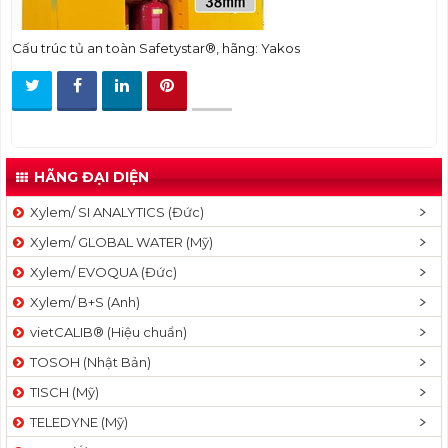
t
i
Cấu trúc tủ an toàn Safetystar®, hãng: Yakos
o
n
HÃNG ĐẠI DIỆN
Xylem/ SI ANALYTICS (Đức)
Xylem/ GLOBAL WATER (Mỹ)
Xylem/ EVOQUA (Đức)
Xylem/ B+S (Anh)
vietCALIB® (Hiệu chuẩn)
TOSOH (Nhật Bản)
TISCH (Mỹ)
TELEDYNE (Mỹ)