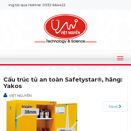
úng tôi qua Hotline: 0932 664422
T
o
g
Cấu trúc tủ an toàn Safetystar®, hãng:
g
Yakos
l
e
VIỆT NGUYỄN
n
a
Next
v
i
g
a