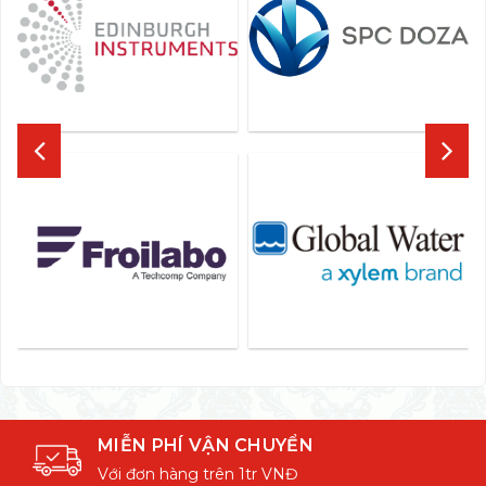
MIỄN PHÍ VẬN CHUYỂN
Với đơn hàng trên 1tr VNĐ