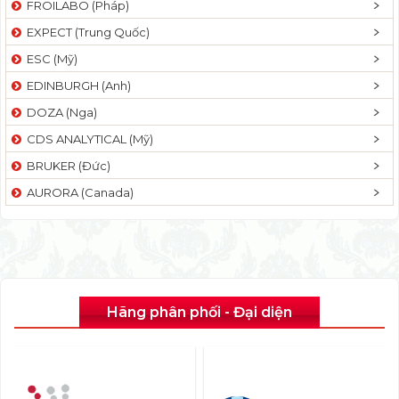
FROILABO (Pháp)
EXPECT (Trung Quốc)
ESC (Mỹ)
EDINBURGH (Anh)
DOZA (Nga)
CDS ANALYTICAL (Mỹ)
BRUKER (Đức)
AURORA (Canada)
Hãng phân phối - Đại diện