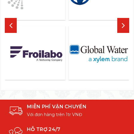
MIỄN PHÍ VẬN CHUYỂN
Với đơn hàng trên 1tr VNĐ
HỖ TRỢ 24/7