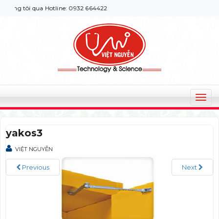
úng tôi qua Hotline: 0932 664422
T
o
g
yakos3
g
l
VIỆT NGUYỄN
e
n
Previous
Next
a
v
i
g
a