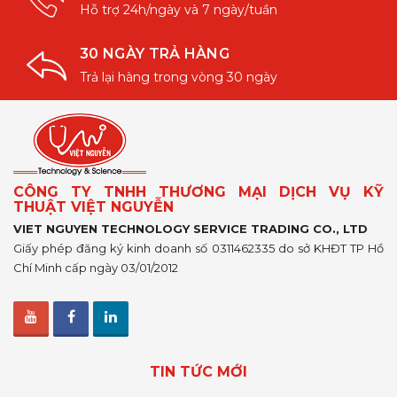
Hỗ trợ 24h/ngày và 7 ngày/tuần
30 NGÀY TRẢ HÀNG
Trả lại hàng trong vòng 30 ngày
CÔNG TY TNHH THƯƠNG MẠI DỊCH VỤ KỸ
THUẬT VIỆT NGUYỄN
VIET NGUYEN TECHNOLOGY SERVICE TRADING CO., LTD
Giấy phép đăng ký kinh doanh số 0311462335 do sở KHĐT TP Hồ
Chí Minh cấp ngày 03/01/2012
TIN TỨC MỚI