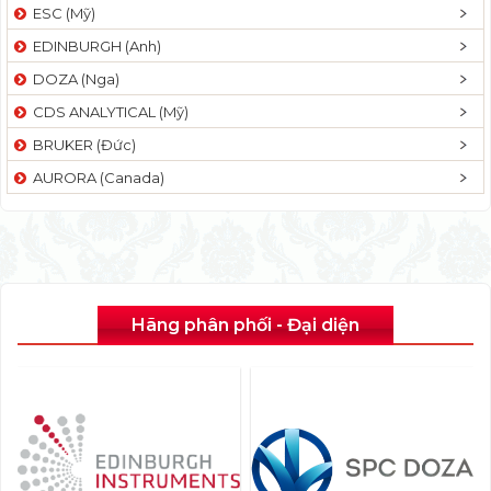
ESC (Mỹ)
EDINBURGH (Anh)
DOZA (Nga)
CDS ANALYTICAL (Mỹ)
BRUKER (Đức)
AURORA (Canada)
Hãng phân phối - Đại diện