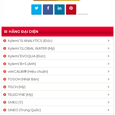
t
i
o
n
HÃNG ĐẠI DIỆN
Xylem/ SI ANALYTICS (Đức)
Xylem/ GLOBAL WATER (Mỹ)
Xylem/ EVOQUA (Đức)
Xylem/ B+S (Anh)
vietCALIB® (Hiệu chuẩn)
TOSOH (Nhật Bản)
TISCH (Mỹ)
TELEDYNE (Mỹ)
SMEG (Ý)
SINEO (Trung Quốc)