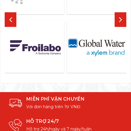
MIỄN PHÍ VẬN CHUYỂN
Với đơn hàng trên 1tr VNĐ
HỖ TRỢ 24/7
Hỗ trợ 24h/ngày và 7 ngày/tuần