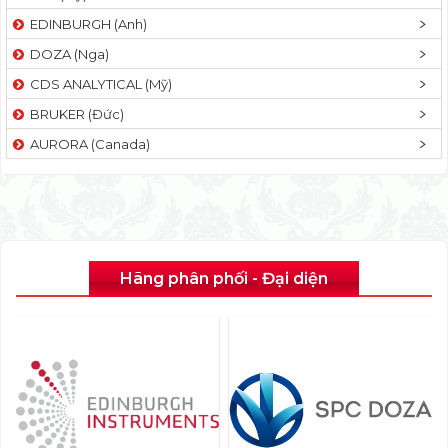
EDINBURGH (Anh)
DOZA (Nga)
CDS ANALYTICAL (Mỹ)
BRUKER (Đức)
AURORA (Canada)
Hãng phân phối - Đại diện