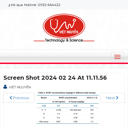
g tôi qua Hotline: 0932 664422
T
o
g
Screen Shot 2024 02 24 At 11.11.56
g
l
VIỆT NGUYỄN
e
n
Previous
Next
a
v
i
g
a