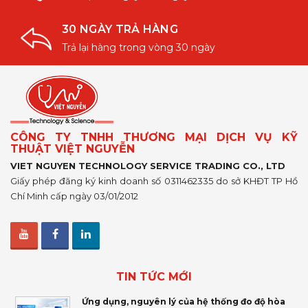
30 NGÀY TRẢ HÀNG
Trả lại hàng trong vòng 30 ngày
CÔNG TY TNHH THƯƠNG MẠI DỊCH VỤ KỸ
THUẬT VIỆT NGUYỄN
VIET NGUYEN TECHNOLOGY SERVICE TRADING CO., LTD
Giấy phép đăng ký kinh doanh số 0311462335 do sở KHĐT TP Hồ
Chí Minh cấp ngày 03/01/2012
TIN TỨC MỚI
Ứng dụng, nguyên lý của hệ thống đo độ hòa