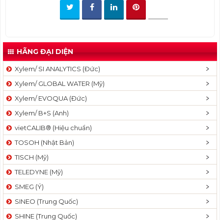
t
i
o
n
HÃNG ĐẠI DIỆN
Xylem/ SI ANALYTICS (Đức)
Xylem/ GLOBAL WATER (Mỹ)
Xylem/ EVOQUA (Đức)
Xylem/ B+S (Anh)
vietCALIB® (Hiệu chuẩn)
TOSOH (Nhật Bản)
TISCH (Mỹ)
TELEDYNE (Mỹ)
SMEG (Ý)
SINEO (Trung Quốc)
SHINE (Trung Quốc)