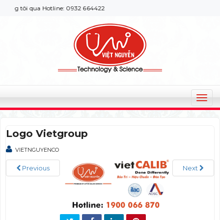
ng tôi qua Hotline: 0932 664422
T
o
g
Logo Vietgroup
g
l
VIETNGUYENCO
e
n
Previous
Next
a
v
i
g
a