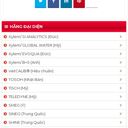
t
i
o
n
HÃNG ĐẠI DIỆN
Xylem/ SI ANALYTICS (Đức)
Xylem/ GLOBAL WATER (Mỹ)
Xylem/ EVOQUA (Đức)
Xylem/ B+S (Anh)
vietCALIB® (Hiệu chuẩn)
TOSOH (Nhật Bản)
TISCH (Mỹ)
TELEDYNE (Mỹ)
SMEG (Ý)
SINEO (Trung Quốc)
SHINE (Trung Quốc)