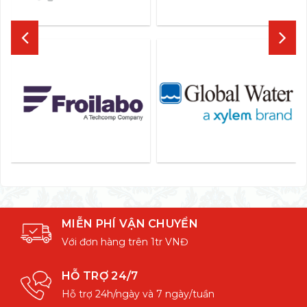
MIỄN PHÍ VẬN CHUYỂN
Với đơn hàng trên 1tr VNĐ
HỖ TRỢ 24/7
Hỗ trợ 24h/ngày và 7 ngày/tuần