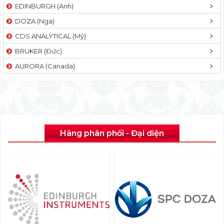
EDINBURGH (Anh)
DOZA (Nga)
CDS ANALYTICAL (Mỹ)
BRUKER (Đức)
AURORA (Canada)
Hãng phân phối - Đại diện