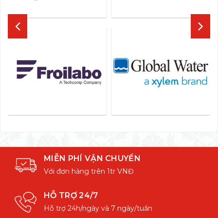
MIỄN PHÍ VẬN CHUYỂN
Với đơn hàng trên 1tr VNĐ
HỖ TRỢ 24/7
Hỗ trợ 24h/ngày và 7 ngày/tuần