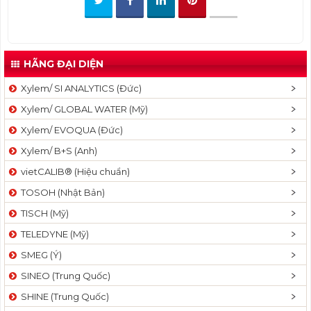
t
i
o
n
HÃNG ĐẠI DIỆN
Xylem/ SI ANALYTICS (Đức)
Xylem/ GLOBAL WATER (Mỹ)
Xylem/ EVOQUA (Đức)
Xylem/ B+S (Anh)
vietCALIB® (Hiệu chuẩn)
TOSOH (Nhật Bản)
TISCH (Mỹ)
TELEDYNE (Mỹ)
SMEG (Ý)
SINEO (Trung Quốc)
SHINE (Trung Quốc)