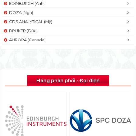
EDINBURGH (Anh)
DOZA (Nga)
CDS ANALYTICAL (Mỹ)
BRUKER (Đức)
AURORA (Canada)
Hãng phân phối - Đại diện