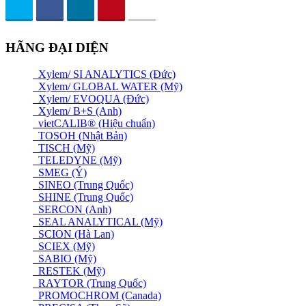
HÃNG ĐẠI DIỆN
Xylem/ SI ANALYTICS (Đức)
Xylem/ GLOBAL WATER (Mỹ)
Xylem/ EVOQUA (Đức)
Xylem/ B+S (Anh)
vietCALIB® (Hiệu chuẩn)
TOSOH (Nhật Bản)
TISCH (Mỹ)
TELEDYNE (Mỹ)
SMEG (Ý)
SINEO (Trung Quốc)
SHINE (Trung Quốc)
SERCON (Anh)
SEAL ANALYTICAL (Mỹ)
SCION (Hà Lan)
SCIEX (Mỹ)
SABIO (Mỹ)
RESTEK (Mỹ)
RAYTOR (Trung Quốc)
PROMOCHROM (Canada)