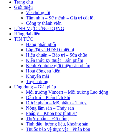
Trang chủ
Giới thiệu
Về chúng tôi
Tầm nhìn – Sứ mệnh – Giá trị cốt lõi
Công ty thành viên
LĨNH VỰC ỨNG DỤNG
Hãng đại diện
TIN TỨC
Hãng phân phối
Lắp đặt và HDSD thiết bị
Hiệu chuẩn – Bảo trì – Sửa chữa
Kiến thức kỹ thuật – sản phẩm
Kênh Youtube giới thiệu sản phẩm
Hoạt động sự kiện
Khuyến mãi
Tuyển dụng
Ứng dụng – Giải pháp
Môi trường Vimcert – Môi trường Lao động
Dầu khí – Phân tích khí
Dược phẩm – Mỹ phẩm – Thú y
Nông lâm sản – Thủy sản
Pháp y – Khoa học hình sự
Thực phẩm – Đồ uống
Tinh dầu, hương liệu, khoáng sản
Thuốc bảo vệ thực vật – Phân bón