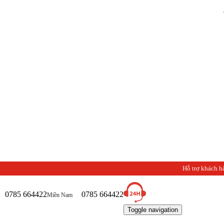
Chào mừn
Hỗ trợ khách h
0785 664422
0785 664422
Miền Nam
Toggle navigation