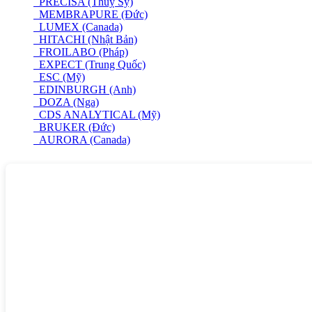
PRECISA (Thuỵ Sỹ)
MEMBRAPURE (Đức)
LUMEX (Canada)
HITACHI (Nhật Bản)
FROILABO (Pháp)
EXPECT (Trung Quốc)
ESC (Mỹ)
EDINBURGH (Anh)
DOZA (Nga)
CDS ANALYTICAL (Mỹ)
BRUKER (Đức)
AURORA (Canada)