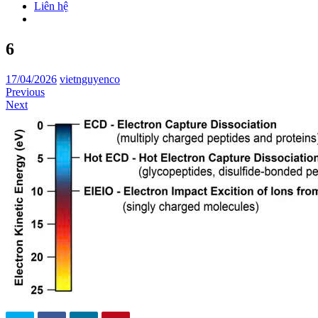
Liên hệ
6
17/04/2026
vietnguyenco
Previous
Next