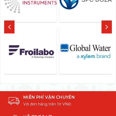
MIỄN PHÍ VẬN CHUYỂN
Với đơn hàng trên 1tr VNĐ