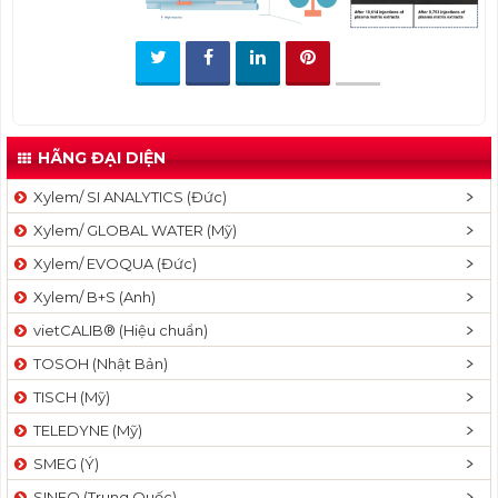
t
i
o
n
HÃNG ĐẠI DIỆN
Xylem/ SI ANALYTICS (Đức)
Xylem/ GLOBAL WATER (Mỹ)
Xylem/ EVOQUA (Đức)
Xylem/ B+S (Anh)
vietCALIB® (Hiệu chuẩn)
TOSOH (Nhật Bản)
TISCH (Mỹ)
TELEDYNE (Mỹ)
SMEG (Ý)
SINEO (Trung Quốc)