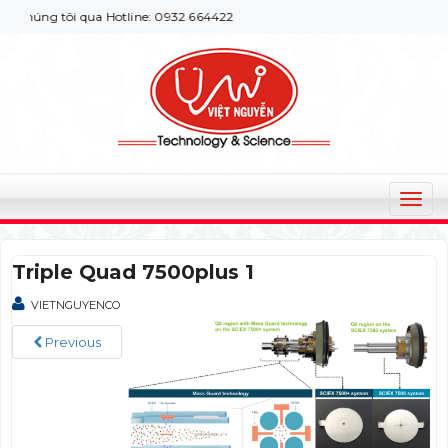
chúng tôi qua Hotline: 0932 664422
T
o
g
Triple Quad 7500plus 1
g
l
VIETNGUYENCO
e
n
Previous
a
v
i
g
a