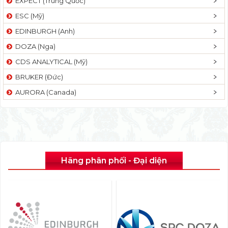
EXPECT (Trung Quốc)
ESC (Mỹ)
EDINBURGH (Anh)
DOZA (Nga)
CDS ANALYTICAL (Mỹ)
BRUKER (Đức)
AURORA (Canada)
Hãng phân phối - Đại diện