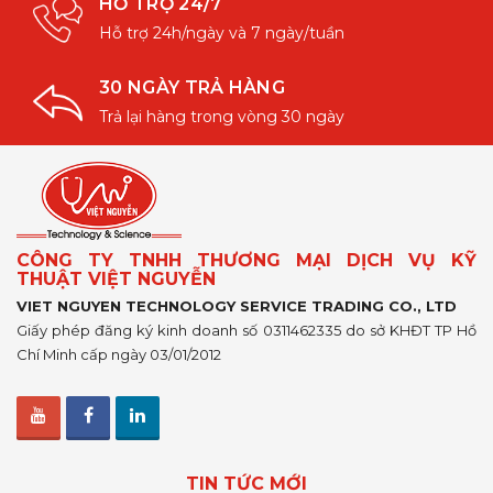
HỖ TRỢ 24/7
Hỗ trợ 24h/ngày và 7 ngày/tuần
30 NGÀY TRẢ HÀNG
Trả lại hàng trong vòng 30 ngày
CÔNG TY TNHH THƯƠNG MẠI DỊCH VỤ KỸ
THUẬT VIỆT NGUYỄN
VIET NGUYEN TECHNOLOGY SERVICE TRADING CO., LTD
Giấy phép đăng ký kinh doanh số 0311462335 do sở KHĐT TP Hồ
Chí Minh cấp ngày 03/01/2012
TIN TỨC MỚI