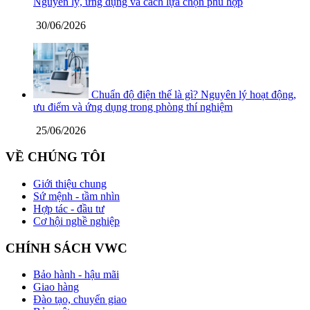
Nguyên lý, ứng dụng và cách lựa chọn phù hợp
30/06/2026
Chuẩn độ điện thế là gì? Nguyên lý hoạt động,
ưu điểm và ứng dụng trong phòng thí nghiệm
25/06/2026
VỀ CHÚNG TÔI
Giới thiệu chung
Sứ mệnh - tầm nhìn
Hợp tác - đầu tư
Cơ hội nghề nghiệp
CHÍNH SÁCH VWC
Bảo hành - hậu mãi
Giao hàng
Đào tạo, chuyển giao