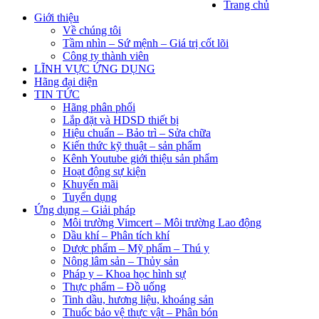
Trang chủ
Giới thiệu
Về chúng tôi
Tầm nhìn – Sứ mệnh – Giá trị cốt lõi
Công ty thành viên
LĨNH VỰC ỨNG DỤNG
Hãng đại diện
TIN TỨC
Hãng phân phối
Lắp đặt và HDSD thiết bị
Hiệu chuẩn – Bảo trì – Sửa chữa
Kiến thức kỹ thuật – sản phẩm
Kênh Youtube giới thiệu sản phẩm
Hoạt động sự kiện
Khuyến mãi
Tuyển dụng
Ứng dụng – Giải pháp
Môi trường Vimcert – Môi trường Lao động
Dầu khí – Phân tích khí
Dược phẩm – Mỹ phẩm – Thú y
Nông lâm sản – Thủy sản
Pháp y – Khoa học hình sự
Thực phẩm – Đồ uống
Tinh dầu, hương liệu, khoáng sản
Thuốc bảo vệ thực vật – Phân bón