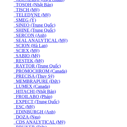
TOSOH (Nhật Bản)
TISCH (Mỹ)
TELEDYNE (Mỹ)
SMEG (Ý)
SINEO (Trung Quốc)
SHINE (Trung Quốc)
SERCON (Anh)
SEAL ANALYTICAL (Mỹ)
SCION (Hà Lan)
SCIEX (Mỹ)
SABIO (Mỹ)
RESTEK (Mỹ)
RAYTOR (Trung Quốc)
PROMOCHROM (Canada)
PRECISA (Thuỵ Sỹ)
MEMBRAPURE (Đức)
LUMEX (Canada)
HITACHI (Nhật Bản)
FROILABO (Pháp)
EXPECT (Trung Quốc)
ESC (Mỹ)
EDINBURGH (Anh)
DOZA (Nga)
CDS ANALYTICAL (Mỹ)