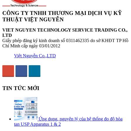
CÔNG TY TNHH THƯƠNG MẠI DỊCH VỤ KỸ
THUẬT VIỆT NGUYỄN
VIET NGUYEN TECHNOLOGY SERVICE TRADING CO.,
LTD
Giấy phép đăng ký kinh doanh số 0311462335 do sở KHĐT TP Hồ
Chí Minh cấp ngày 03/01/2012
Việt Nguyễn Co.,LTD
TIN TỨC MỚI
Ứng dụng, nguyên lý của hệ thống đo độ hòa
tan USP Apparatus 1 & 2