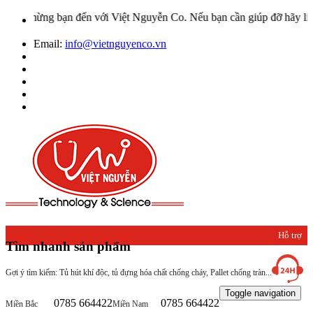
 mừng bạn đến với Việt Nguyễn Co. Nếu bạn cần giúp đỡ hãy liên hệ 
Email:
info@vietnguyenco.vn
Hỗ trợ
Tìm nhanh sản phẩm
khách
Gợi ý tìm kiếm: Tủ hút khí độc, tủ đựng hóa chất chống cháy, Pallet chống tràn...
hàng
Toggle navigation
0785 664422
0785 664422
Miền Bắc
Miền Nam