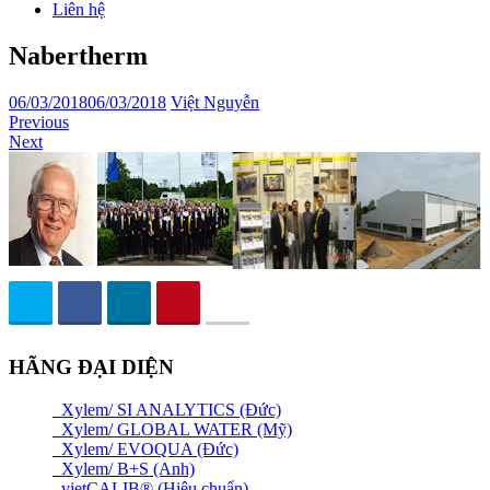
Liên hệ
Nabertherm
06/03/2018
06/03/2018
Việt Nguyễn
Previous
Next
HÃNG ĐẠI DIỆN
Xylem/ SI ANALYTICS (Đức)
Xylem/ GLOBAL WATER (Mỹ)
Xylem/ EVOQUA (Đức)
Xylem/ B+S (Anh)
vietCALIB® (Hiệu chuẩn)