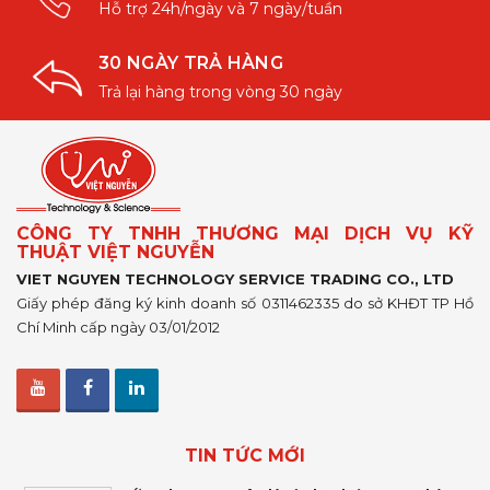
Hỗ trợ 24h/ngày và 7 ngày/tuần
30 NGÀY TRẢ HÀNG
Trả lại hàng trong vòng 30 ngày
CÔNG TY TNHH THƯƠNG MẠI DỊCH VỤ KỸ
THUẬT VIỆT NGUYỄN
VIET NGUYEN TECHNOLOGY SERVICE TRADING CO., LTD
Giấy phép đăng ký kinh doanh số 0311462335 do sở KHĐT TP Hồ
Chí Minh cấp ngày 03/01/2012
TIN TỨC MỚI