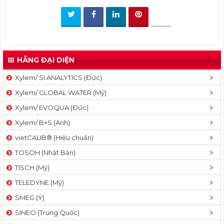
t
i
o
n
HÃNG ĐẠI DIỆN
Xylem/ SI ANALYTICS (Đức)
Xylem/ GLOBAL WATER (Mỹ)
Xylem/ EVOQUA (Đức)
Xylem/ B+S (Anh)
vietCALIB® (Hiệu chuẩn)
TOSOH (Nhật Bản)
TISCH (Mỹ)
TELEDYNE (Mỹ)
SMEG (Ý)
SINEO (Trung Quốc)