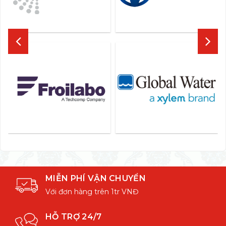
MIỄN PHÍ VẬN CHUYỂN
Với đơn hàng trên 1tr VNĐ
HỖ TRỢ 24/7