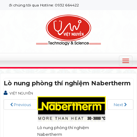
ới chúng tôi qua Hotline: 0932 664422
T
o
g
Lò nung phòng thí nghiệm Nabertherm
g
l
VIỆT NGUYỄN
e
n
Previous
Next
a
v
i
Lò nung phòng thí nghiệm
g
Nabertherm
a