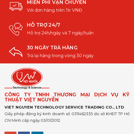
MIỄN PHÍ VẬN CHUYỂN
Với đơn hàng trên 1tr VNĐ
HỖ TRỢ 24/7
Hỗ trợ 24h/ngày và 7 ngày/tuần
30 NGÀY TRẢ HÀNG
Trả lại hàng trong vòng 30 ngày
CÔNG TY TNHH THƯƠNG MẠI DỊCH VỤ KỸ
THUẬT VIỆT NGUYỄN
VIET NGUYEN TECHNOLOGY SERVICE TRADING CO., LTD
Giấy phép đăng ký kinh doanh số 0311462335 do sở KHĐT TP Hồ
Chí Minh cấp ngày 03/01/2012