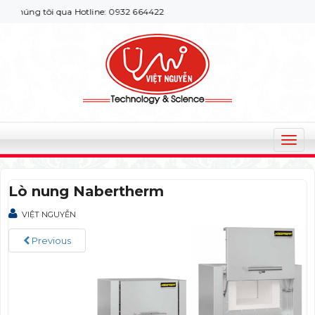
húng tôi qua Hotline: 0932 664422
T
o
g
Lò nung Nabertherm
g
l
VIỆT NGUYỄN
e
n
Previous
a
v
i
g
a