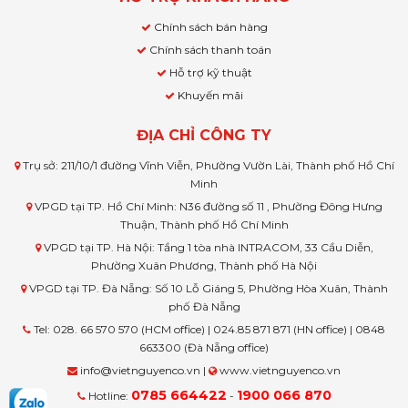
Chính sách bán hàng
Chính sách thanh toán
Hỗ trợ kỹ thuật
Khuyến mãi
ĐỊA CHỈ CÔNG TY
Trụ sở: 211/10/1 đường Vĩnh Viễn, Phường Vườn Lài, Thành phố Hồ Chí
Minh
VPGD tại TP. Hồ Chí Minh: N36 đường số 11 , Phường Đông Hưng
Thuận, Thành phố Hồ Chí Minh
VPGD tại TP. Hà Nội: Tầng 1 tòa nhà INTRACOM, 33 Cầu Diễn,
Phường Xuân Phương, Thành phố Hà Nội
VPGD tại TP. Đà Nẵng: Số 10 Lỗ Giáng 5, Phường Hòa Xuân, Thành
phố Đà Nẵng
Tel: 028. 66 570 570 (HCM office) | 024.85 871 871 (HN office) | 0848
663300 (Đà Nẵng office)
info@vietnguyenco.vn |
www.vietnguyenco.vn
0785 664422
1900 066 870
Hotline:
-