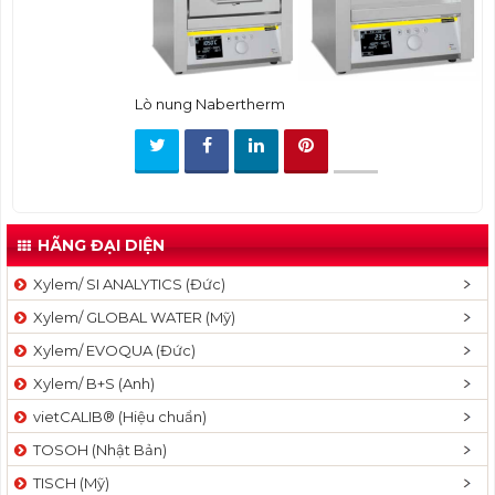
t
i
o
n
Lò nung Nabertherm
HÃNG ĐẠI DIỆN
Xylem/ SI ANALYTICS (Đức)
Xylem/ GLOBAL WATER (Mỹ)
Xylem/ EVOQUA (Đức)
Xylem/ B+S (Anh)
vietCALIB® (Hiệu chuẩn)
TOSOH (Nhật Bản)
TISCH (Mỹ)